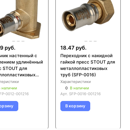
9 руб.
18.47 руб.
ьник настенный с
Переходник с накидной
лением удлинённый
гайкой пресс STOUT для
с STOUT для
металлопластиковых
ллопластиковых
труб (SFP-0016)
 (SFP-0012)
теристики
Характеристики
 наличии
0
В наличии
FP-0012-001216
Арт.
SFP-0016-001216
орзину
В корзину