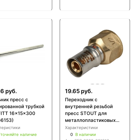
6 руб.
19.65 руб.
ьник пресс с
Переходник с
ированной трубкой
внутренней резьбой
FITT 16x15x300
пресс STOUT для
G6153)
металлопластиковых
труб (SFP-0002)
теристики
Характеристики
точняйте наличие
0
В наличии