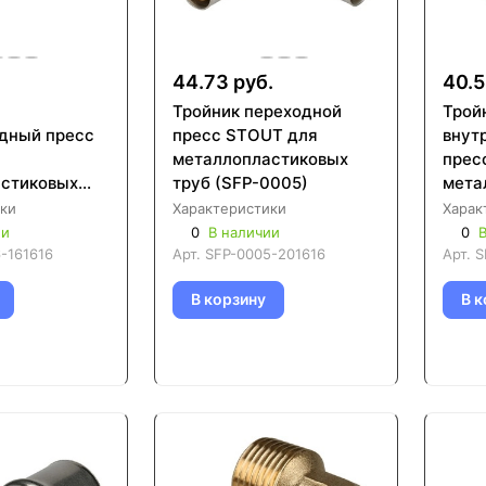
44.73 руб.
40.5
Тройник переходной
Трой
дный пресс
пресс STOUT для
внут
металлопластиковых
прес
стиковых
труб (SFP-0005)
мета
0006)
труб
ки
Характеристики
Харак
ии
0
В наличии
0
В
-161616
Арт.
SFP-0005-201616
Арт.
S
В корзину
В к