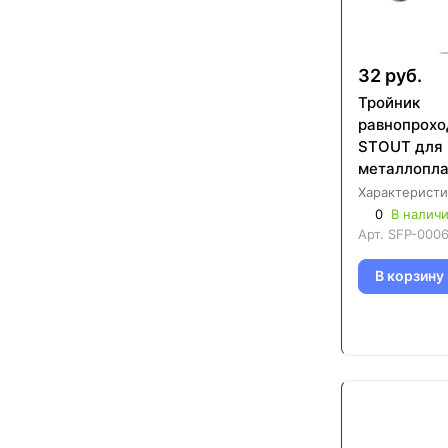
32 руб.
Тройник
равнопрохо
STOUT для
металлопла
труб (SFP-
Характеристи
0
В налич
Арт.
SFP-0006
В корзину