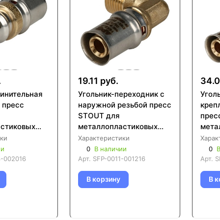
.
19.11 руб.
34.0
инительная
Угольник-переходник с
Угол
 пресс
наружной резьбой пресс
креп
STOUT для
прес
стиковых
металлопластиковых
мета
0004)
труб (SFP-0011)
труб
ки
Характеристики
Харак
ии
0
В наличии
0
В
4-002016
Арт.
SFP-0011-001216
Арт.
S
В корзину
В к