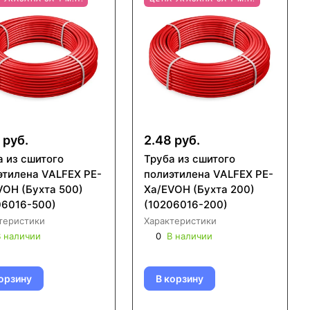
 руб.
2.48 руб.
а из сшитого
Труба из сшитого
этилена VALFEX PE-
полиэтилена VALFEX PE-
VOH (Бухта 500)
Xa/EVOH (Бухта 200)
06016-500)
(10206016-200)
теристики
Характеристики
 наличии
0
В наличии
орзину
В корзину