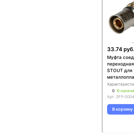
33.74 руб
Муфта соед
переходная
STOUT для
металлопла
труб (SFP-
Характеристи
0
В налич
Арт.
SFP-000
В корзину