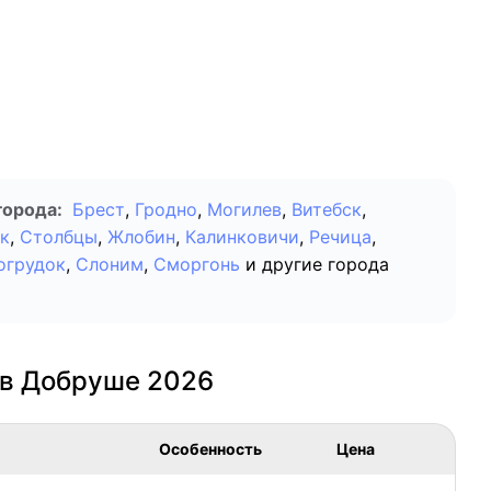
города:
Брест
,
Гродно
,
Могилев
,
Витебск
,
к
,
Столбцы
,
Жлобин
,
Калинковичи
,
Речица
,
огрудок
,
Слоним
,
Сморгонь
и другие города
 в Добруше 2026
Особенность
Цена