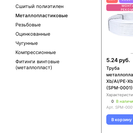
Сшитый полиэтилен
МОНТ
РЕКО
Металлопластиковые
Резьбовые
Оцинкованные
Чугунные
Компрессионные
5.24 руб.
Фитинги винтовые
(металлопласт)
Труба
металлопла
Xb/Al/PE-X
(SPM-0001)
Характеристи
0
В налич
Арт.
SPM-000
В корзину