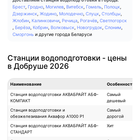
Брест
,
Гродно
,
Могилев
,
Витебск
,
Гомель
,
Полоцк
,
Дзержинск
,
Жодино
,
Молодечно
,
Слуцк
,
Столбцы
,
Жлобин
,
Калинковичи
,
Речица
,
Рогачёв
,
Светлогорск
,
Берёза
,
Кобрин
,
Волковыск
,
Новогрудок
,
Слоним
,
Сморгонь
и другие города Беларуси
Станции водоподготовки - цены
в Добруше 2026
Наименование
Особенность
Станция водоподготовки АКВАБРАЙТ АБФ-
Самый
КОМПАКТ
дешевый
Станция водоподготовки и
Самый
обезжелезивания Аквафор A1000 P1
дорогой
Станция водоподготовки АКВАБРАЙТ АБФ-
Хит
СТАНДАРТ