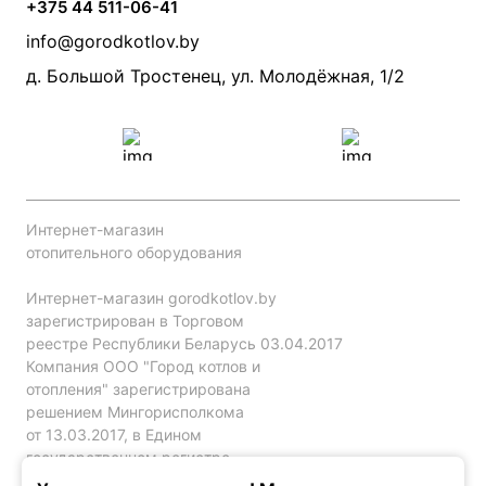
Акции
+375 44 511-06-41
Монтаж систем отопления
Производители
info@gorodkotlov.by
Прайс по монтажу систем отопления
Проект систем отопления
д. Большой Тростенец, ул. Молодёжная, 1/2
Интернет-магазин
отопительного оборудования
Интернет-магазин gorodkotlov.by
зарегистрирован в Торговом
реестре Республики Беларусь 03.04.2017
Компания ООО "Город котлов и
отопления" зарегистрирована
решением Мингорисполкома
от 13.03.2017, в Едином
государственном регистре
юр. лиц и индивидуальных