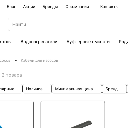
Блог
Акции
Бренды
О компании
Контакты
котлы
Водонагреватели
Буфферные емкости
Рад
сосов
Кабели для насосов
2 товара
улярные
Наличие
Минимальная цена
Бренд