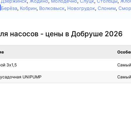
Дзержинск
,
Жодино
,
Молодечно
,
Слуцк
,
Столбцы
,
Жло
Берёза
,
Кобрин
,
Волковыск
,
Новогрудок
,
Слоним
,
Смор
ля насосов - цены в Добруше 2026
ие
Особе
ой 3х1,5
Самый
оусадочная UNIPUMP
Самый