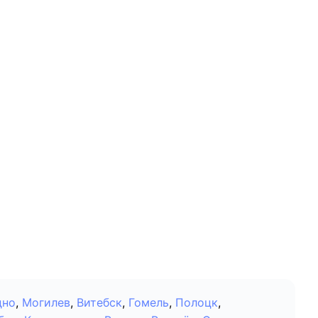
дно
,
Могилев
,
Витебск
,
Гомель
,
Полоцк
,