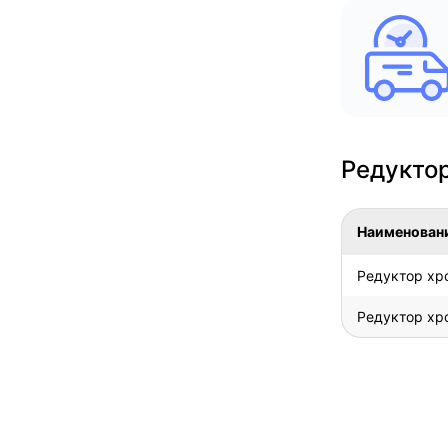
Редукто
Наименован
Редуктор хро
Редуктор хро