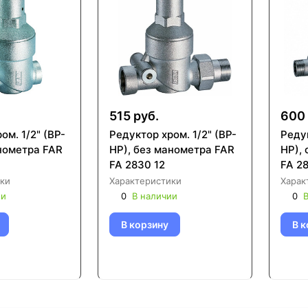
515 руб.
600 
ом. 1/2" (ВР-
Редуктор хром. 1/2" (ВР-
Редук
анометра FAR
НР), без манометра FAR
НР),
FA 2830 12
FA 28
ки
Характеристики
Харак
ии
0
В наличии
0
В
В корзину
В к