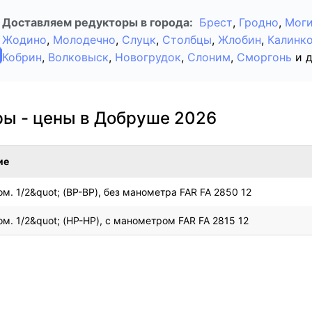
Доставляем редукторы в города:
Брест
,
Гродно
,
Моги
Жодино
,
Молодечно
,
Слуцк
,
Столбцы
,
Жлобин
,
Калинк
Кобрин
,
Волковыск
,
Новогрудок
,
Слоним
,
Сморгонь
и 
ры - цены в Добруше 2026
ие
м. 1/2&quot; (ВР-ВР), без манометра FAR FA 2850 12
м. 1/2&quot; (НР-НР), с манометром FAR FA 2815 12