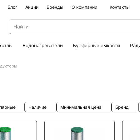
Блог
Акции
Бренды
О компании
Контакты
котлы
Водонагреватели
Буфферные емкости
Рад
дукторы
улярные
Наличие
Минимальная цена
Бренд