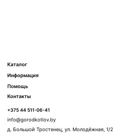
Каталог
Газовые котлы
Водонагреватели
Информация
Твердотопливные котлы
Теплый пол
О компании
Помощь
Электрические котлы
Радиаторы
Контакты
Условия оплаты
Контакты
Банные печи
Насосы
Статьи
Условия доставки
Камины и печи
Дымоходы
Акции
+375 44 511-06-41
Монтаж систем отопления
Производители
info@gorodkotlov.by
Прайс по монтажу систем отопления
Проект систем отопления
д. Большой Тростенец, ул. Молодёжная, 1/2