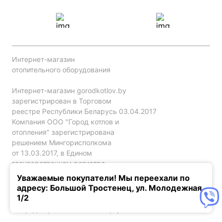
Интернет-магазин
отопительного оборудования
Интернет-магазин gorodkotlov.by
зарегистрирован в Торговом
реестре Республики Беларусь 03.04.2017
Компания ООО "Город котлов и
отопления" зарегистрирована
решением Мингорисполкома
от 13.03.2017, в Едином
государственном регистре
юр. лиц и индивидуальных
Уважаемые покупатели! Мы переехали по
предпринимателей за №192786120.
адресу: Большой Тростенец, ул. Молодежная,
1/2
Конфиденциальность
Оферта