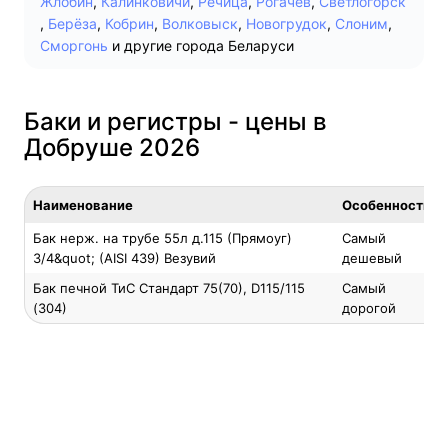
Жлобин
,
Калинковичи
,
Речица
,
Рогачёв
,
Светлогорск
,
Берёза
,
Кобрин
,
Волковыск
,
Новогрудок
,
Слоним
,
Сморгонь
и другие города Беларуси
Баки и регистры - цены в
Добруше 2026
Наименование
Особенность
Бак нерж. на трубе 55л д.115 (Прямоуг)
Самый
3/4&quot; (AISI 439) Везувий
дешевый
Бак печной ТиС Стандарт 75(70), D115/115
Самый
(304)
дорогой