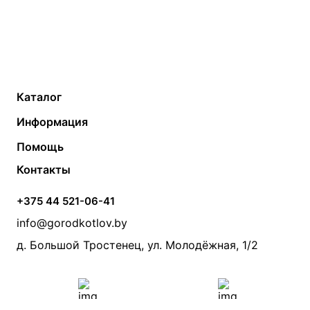
Каталог
Газовые котлы
Водонагреватели
Информация
Твердотопливные котлы
Теплый пол
О компании
Помощь
Электрические котлы
Радиаторы
Контакты
Условия оплаты
Контакты
Банные печи
Насосы
Статьи
Условия доставки
Камины и печи
Дымоходы
Акции
+375 44 521-06-41
Монтаж систем отопления
Производители
info@gorodkotlov.by
Прайс по монтажу систем отопления
Проект систем отопления
д. Большой Тростенец, ул. Молодёжная, 1/2