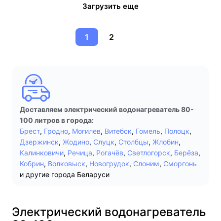
Загрузить еще
1
2
Доставляем электрический водонагреватель 80-
100 литров в города:
Брест
,
Гродно
,
Могилев
,
Витебск
,
Гомель
,
Полоцк
,
Дзержинск
,
Жодино
,
Слуцк
,
Столбцы
,
Жлобин
,
Калинковичи
,
Речица
,
Рогачёв
,
Светлогорск
,
Берёза
,
Кобрин
,
Волковыск
,
Новогрудок
,
Слоним
,
Сморгонь
и другие города Беларуси
Электрический водонагреватель