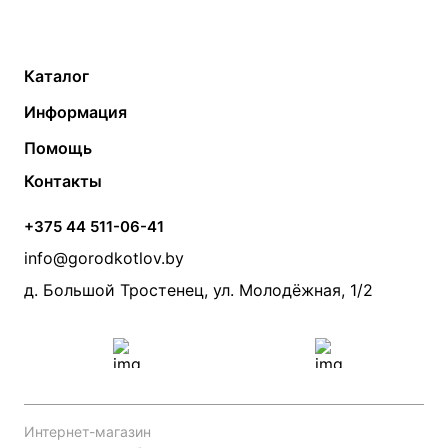
Каталог
Газовые котлы
Водонагреватели
Информация
Твердотопливные котлы
Теплый пол
О компании
Помощь
Электрические котлы
Радиаторы
Контакты
Условия оплаты
Контакты
Банные печи
Насосы
Статьи
Условия доставки
Камины и печи
Дымоходы
Акции
+375 44 511-06-41
Монтаж систем отопления
Производители
info@gorodkotlov.by
Прайс по монтажу систем отопления
Проект систем отопления
д. Большой Тростенец, ул. Молодёжная, 1/2
Интернет-магазин