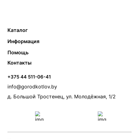
Каталог
Газовые котлы
Водонагреватели
Информация
Твердотопливные котлы
Теплый пол
О компании
Помощь
Электрические котлы
Радиаторы
Контакты
Условия оплаты
Контакты
Банные печи
Насосы
Статьи
Условия доставки
Камины и печи
Дымоходы
Акции
+375 44 511-06-41
Монтаж систем отопления
Производители
info@gorodkotlov.by
Прайс по монтажу систем отопления
Проект систем отопления
д. Большой Тростенец, ул. Молодёжная, 1/2