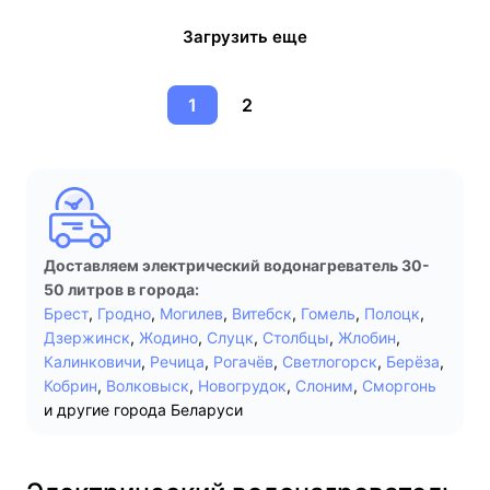
Загрузить еще
1
2
Доставляем электрический водонагреватель 30-
50 литров в города:
Брест
,
Гродно
,
Могилев
,
Витебск
,
Гомель
,
Полоцк
,
Дзержинск
,
Жодино
,
Слуцк
,
Столбцы
,
Жлобин
,
Калинковичи
,
Речица
,
Рогачёв
,
Светлогорск
,
Берёза
,
Кобрин
,
Волковыск
,
Новогрудок
,
Слоним
,
Сморгонь
и другие города Беларуси