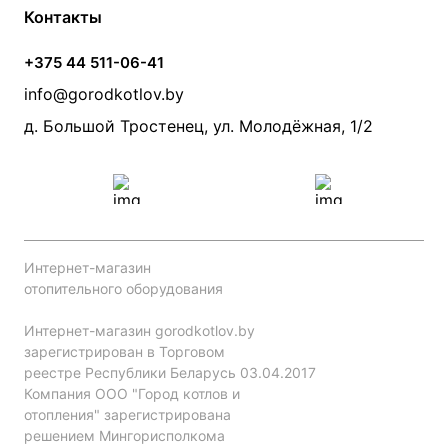
Условия оплаты
Контакты
Банные печи
Насосы
Статьи
Условия доставки
Камины и печи
Дымоходы
Акции
+375 44 511-06-41
Монтаж систем отопления
Производители
info@gorodkotlov.by
Прайс по монтажу систем отопления
Проект систем отопления
д. Большой Тростенец, ул. Молодёжная, 1/2
Интернет-магазин
отопительного оборудования
Интернет-магазин gorodkotlov.by
зарегистрирован в Торговом
реестре Республики Беларусь 03.04.2017
Компания ООО "Город котлов и
отопления" зарегистрирована
решением Мингорисполкома