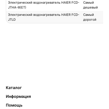
Электрический водонагреватель HAIER FCD-
Самый
JTHA-III(ET)
дешевый
Электрический водонагреватель HAIER FCD-
Самый
JTLD
дорогой
Каталог
Газовые котлы
Водонагреватели
Информация
Твердотопливные котлы
Теплый пол
О компании
Помощь
Электрические котлы
Радиаторы
Контакты