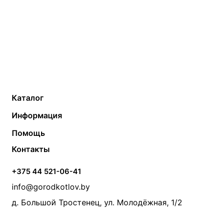
Каталог
Газовые котлы
Водонагреватели
Информация
Твердотопливные котлы
Теплый пол
О компании
Помощь
Электрические котлы
Радиаторы
Контакты
Условия оплаты
Контакты
Банные печи
Насосы
Статьи
Условия доставки
Камины и печи
Дымоходы
Акции
+375 44 521-06-41
Монтаж систем отопления
Производители
info@gorodkotlov.by
Прайс по монтажу систем отопления
Проект систем отопления
д. Большой Тростенец, ул. Молодёжная, 1/2