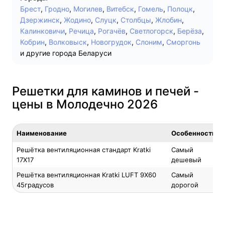
Брест
,
Гродно
,
Могилев
,
Витебск
,
Гомель
,
Полоцк
,
Дзержинск
,
Жодино
,
Слуцк
,
Столбцы
,
Жлобин
,
Калинковичи
,
Речица
,
Рогачёв
,
Светлогорск
,
Берёза
,
Кобрин
,
Волковыск
,
Новогрудок
,
Слоним
,
Сморгонь
и другие города Беларуси
Решетки для каминов и печей -
цены в Молодечно 2026
Наименование
Особенность
Решётка вентиляционная стандарт Kratki
Самый
17X17
дешевый
Решётка вентиляционная Kratki LUFT 9Х60
Самый
45градусов
дорогой