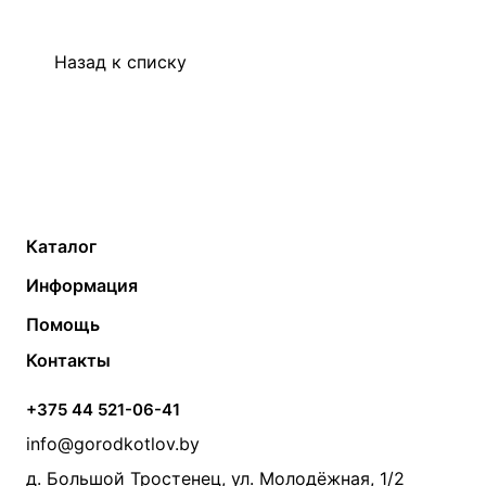
Назад к списку
Каталог
Газовые котлы
Водонагреватели
Информация
Твердотопливные котлы
Теплый пол
О компании
Помощь
Электрические котлы
Радиаторы
Контакты
Условия оплаты
Контакты
Банные печи
Насосы
Статьи
Условия доставки
Камины и печи
Дымоходы
Акции
+375 44 521-06-41
Монтаж систем отопления
Производители
info@gorodkotlov.by
Прайс по монтажу систем отопления
Проект систем отопления
д. Большой Тростенец, ул. Молодёжная, 1/2