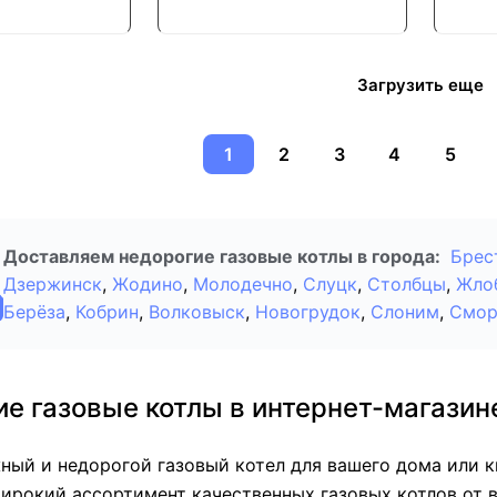
Загрузить еще
1
2
3
4
5
Доставляем недорогие газовые котлы в города:
Брес
Дзержинск
,
Жодино
,
Молодечно
,
Слуцк
,
Столбцы
,
Жло
Берёза
,
Кобрин
,
Волковыск
,
Новогрудок
,
Слоним
,
Смор
е газовые котлы в интернет-магазин
ый и недорогой газовый котел для вашего дома или к
ирокий ассортимент качественных газовых котлов от 