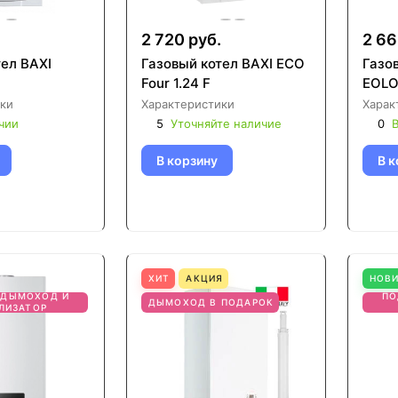
.
2 720 руб.
2 66
тел BAXI
Газовый котел BAXI ECO
Газо
Four 1.24 F
EOLO
ки
Характеристики
Харак
чии
5
Уточняйте наличие
0
В
В корзину
В к
ХИТ
АКЦИЯ
НОВ
 ДЫМОХОД И
ПО
ДЫМОХОД В ПОДАРОК
ЛИЗАТОР