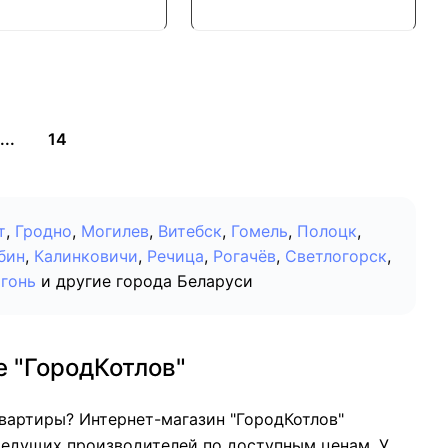
...
14
т
,
Гродно
,
Могилев
,
Витебск
,
Гомель
,
Полоцк
,
бин
,
Калинковичи
,
Речица
,
Рогачёв
,
Светлогорск
,
гонь
и другие города Беларуси
е "ГородКотлов"
вартиры? Интернет-магазин "ГородКотлов"
ведущих производителей по доступным ценам. У