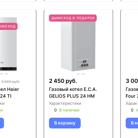
ДЫМОХОД В ПОДАРОК
ДЫМОХОД
2 450 руб.
3 00
2 540 руб.
ел Haier
Газовый котел E.C.A.
Газо
24 TI
GELIOS PLUS 24 HM
Four 
ки
Характеристики
Харак
ии
0
В наличии
0
У
В корзину
В к