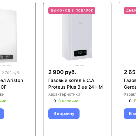
ДЫМОХОД В ПОДАРОК
ДЫМ
2 900 руб.
2 65
2 702 руб.
ел Ariston
Газовый котел E.C.A.
Газов
 CF
Proteus Plus Blue 24 HM
Gerd
ки
Характеристики
Харак
чии
0
В наличии
0
В
В корзину
В к