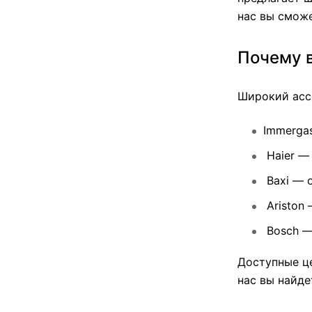
нас вы сможе
Почему 
Широкий ассо
Immerga
Haier
— 
Baxi
— о
Ariston
—
Bosch
— 
Доступные ц
нас вы найде