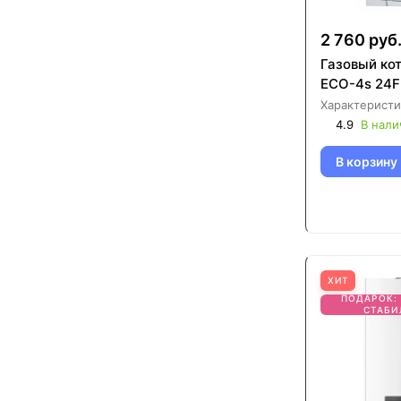
2 760 руб
Газовый ко
ECO-4s 24F
Характеристи
4.9
В нали
В корзину
ХИТ
ПОДАРОК:
СТАБИ