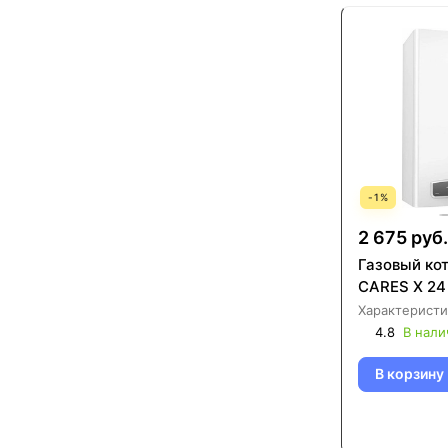
-
1
%
2 675 руб.
Газовый кот
CARES X 24
Характеристи
4.8
В нали
В корзину