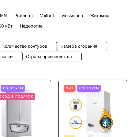
IEN
Protherm
Vaillant
Viessmann
Житомир
60 кВт
Недорогие
Количество контуров
Камера сгорания
ановки
Страна производства
СОВЕТУЕМ
ХИТ
СОВЕТУЕМ
ОХОД В ПОДАРОК