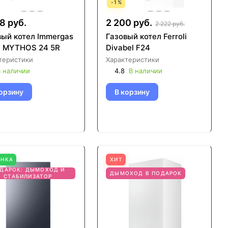
-
1
%
8 руб.
2 200 руб.
2 222 руб.
вый котел Immergas
Газовый котел Ferroli
 MYTHOS 24 5R
Divabel F24
теристики
Характеристики
 наличии
4.8
В наличии
орзину
В корзину
ИНКА
ХИТ
ДАРОК: ДЫМОХОД И
ДЫМОХОД В ПОДАРОК
СТАБИЛИЗАТОР