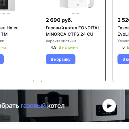
2 690 руб.
2 52
ел Haier
Газовый котел FONDITAL
Газов
 TM
MINORCA CTFS 24 CU
EvoLi
ки
Характеристики
Харак
чии
4.9
В наличии
0
В
В корзину
В к