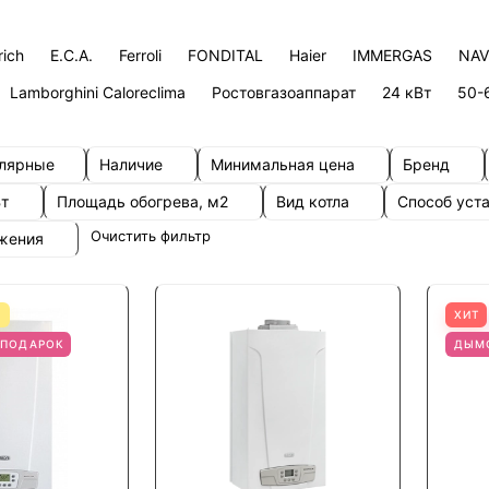
rich
E.C.A.
Ferroli
FONDITAL
Haier
IMMERGAS
NAV
Lamborghini Caloreclima
Ростовгазоаппарат
24 кВт
50-
улярные
Наличие
Минимальная цена
Бренд
Вт
Площадь обогрева, м2
Вид котла
Способ уст
Очистить фильтр
ожения
Я
ХИТ
 ПОДАРОК
ДЫМ