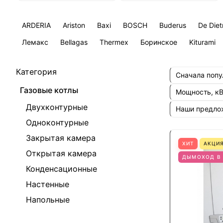
ARDERIA
Ariston
Baxi
BOSCH
Buderus
De Diet
Лемакс
Bellagas
Thermex
Боринское
Kiturami
Категория
Сначала поп
Газовые котлы
Мощность, к
Двухконтурные
Наши предл
Одноконтурные
Закрытая камера
ХИТ
АКЦИ
Открытая камера
ДЫМОХОД В
Конденсационные
Настенные
Напольные