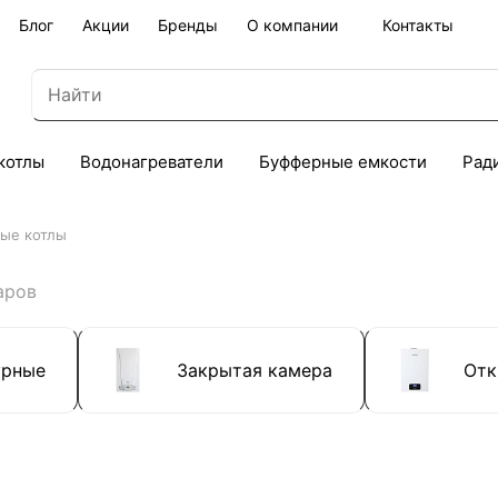
Блог
Акции
Бренды
О компании
Контакты
котлы
Водонагреватели
Буфферные емкости
Рад
вые котлы
аров
урные
Закрытая камера
Отк