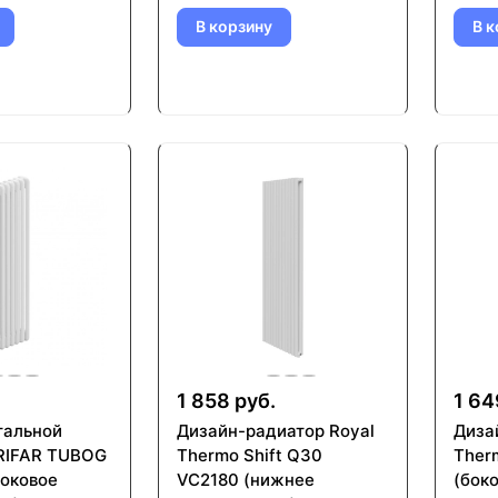
В корзину
В к
.
1 858 руб.
1 64
тальной
Дизайн-радиатор Royal
Диза
RIFAR TUBOG
Thermo Shift Q30
Ther
боковое
VC2180 (нижнее
(бок