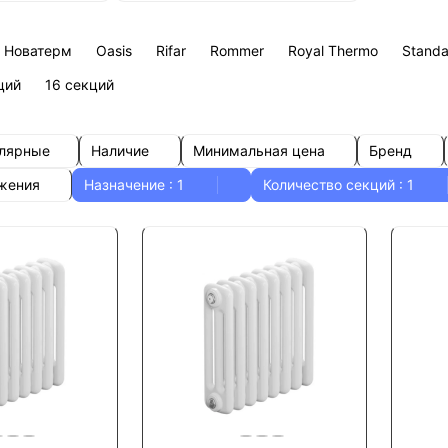
Новатерм
Oasis
Rifar
Rommer
Royal Thermo
Standa
ций
16 секций
улярные
Наличие
Минимальная цена
Бренд
ожения
Назначение
: 1
Количество секций
: 1