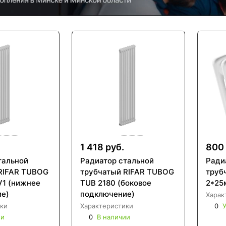
1 418 руб.
800 
тальной
Радиатор стальной
Ради
RIFAR TUBOG
трубчатый RIFAR TUBOG
труб
V1 (нижнее
TUB 2180 (боковое
2*25
е)
подключение)
Харак
ки
Характеристики
0
У
ии
0
В наличии