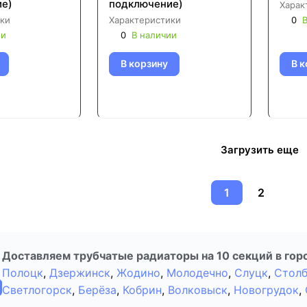
е)
подключение)
Харак
ки
Характеристики
0
В
ии
0
В наличии
В корзину
В к
Загрузить еще
1
2
Доставляем трубчатые радиаторы на 10 секций в гор
Полоцк
,
Дзержинск
,
Жодино
,
Молодечно
,
Слуцк
,
Стол
Светлогорск
,
Берёза
,
Кобрин
,
Волковыск
,
Новогрудок
,