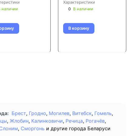
теристики
Характеристики
 наличии
0
В наличии
орзину
В корзину
ода:
Брест
,
Гродно
,
Могилев
,
Витебск
,
Гомель
,
бцы
,
Жлобин
,
Калинковичи
,
Речица
,
Рогачёв
,
Слоним
,
Сморгонь
и другие города Беларуси