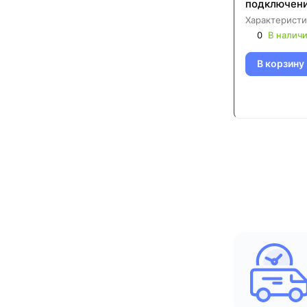
подключени
Характеристи
0
В налич
В корзину