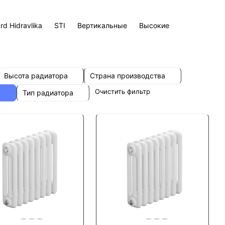
rd Hidravlika
STI
Вертикальные
Высокие
Высота радиатора
Страна производства
Очистить фильтр
Тип радиатора