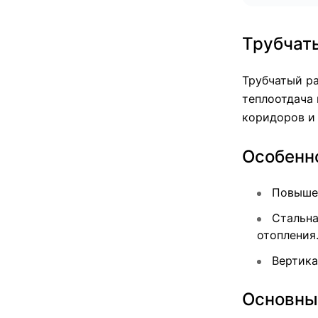
Трубчаты
Трубчатый р
теплоотдача 
коридоров и
Особенно
Повышен
Стальна
отопления
Вертика
Основны