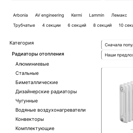
Arbonia
AV engineering
Kermi
Lammin
Лемакс
Трубчатые
4 секции
6 секций
8 секций
10 сек
Категория
Сначала поп
Радиаторы отопления
Наши предл
Алюминиевые
Стальные
Биметаллические
Дизайнерские радиаторы
Чугунные
Водяные воздухонагреватели
Конвекторы
Комплектующие