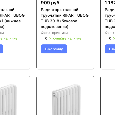
909 руб.
1 18
тальной
Радиатор стальной
Ради
RIFAR TUBOG
трубчатый RIFAR TUBOG
труб
V1 (нижнее
TUB 3018 (боковое
TUB 
е)
подключение)
подк
ки
Характеристики
Харак
те наличие
0
Уточняйте наличие
0
У
В корзину
В к