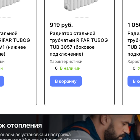
919 руб.
1 05
тальной
Радиатор стальной
Ради
RIFAR TUBOG
трубчатый RIFAR TUBOG
труб
V1 (нижнее
TUB 3057 (боковое
TUB 
е)
подключение)
подк
ки
Характеристики
Харак
ии
0
В наличии
0
У
В корзину
В к