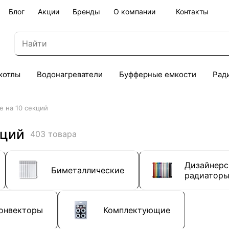
Блог
Акции
Бренды
О компании
Контакты
котлы
Водонагреватели
Буфферные емкости
Рад
е на 10 секций
кций
403 товара
Дизайнерс
Биметаллические
радиатор
онвекторы
Комплектующие