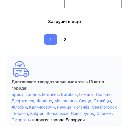
Загрузить еще
1
2
Доставляем твердотопливные котлы 16 квт в
города:
Брест
,
Гродно
,
Могилев
,
Витебск
,
Гомель
,
Полоцк
,
Дзержинск
,
Жодино
,
Молодечно
,
Слуцк
,
Столбцы
,
Жлобин
,
Калинковичи
,
Речица
,
Рогачёв
,
Светлогорск
,
Берёза
,
Кобрин
,
Волковыск
,
Новогрудок
,
Слоним
,
Сморгонь
и другие города Беларуси