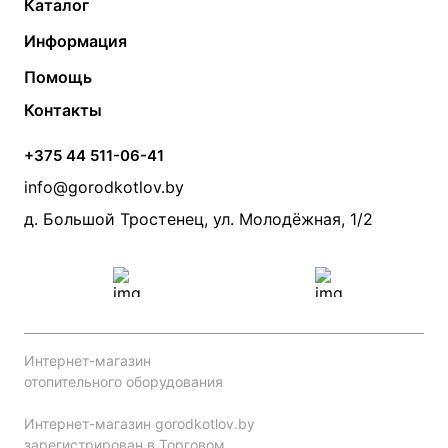
Каталог
Газовые котлы
Водонагреватели
Информация
Твердотопливные котлы
Теплый пол
О компании
Помощь
Электрические котлы
Радиаторы
Контакты
Условия оплаты
Контакты
Банные печи
Насосы
Статьи
Условия доставки
Камины и печи
Дымоходы
Акции
+375 44 511-06-41
Монтаж систем отопления
Производители
info@gorodkotlov.by
Прайс по монтажу систем отопления
Проект систем отопления
д. Большой Тростенец, ул. Молодёжная, 1/2
Интернет-магазин
отопительного оборудования
Интернет-магазин gorodkotlov.by
зарегистрирован в Торговом