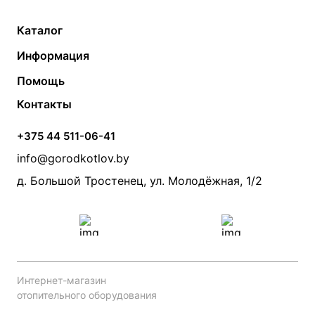
Каталог
Газовые котлы
Водонагреватели
Информация
Твердотопливные котлы
Теплый пол
О компании
Помощь
Электрические котлы
Радиаторы
Контакты
Условия оплаты
Контакты
Банные печи
Насосы
Статьи
Условия доставки
Камины и печи
Дымоходы
Акции
+375 44 511-06-41
Монтаж систем отопления
Производители
info@gorodkotlov.by
Прайс по монтажу систем отопления
Проект систем отопления
д. Большой Тростенец, ул. Молодёжная, 1/2
Интернет-магазин
отопительного оборудования