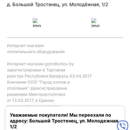
Проект систем отопления
д. Большой Тростенец, ул. Молодёжная, 1/2
Интернет-магазин
отопительного оборудования
Интернет-магазин gorodkotlov.by
зарегистрирован в Торговом
реестре Республики Беларусь 03.04.2017
Компания ООО "Город котлов и
отопления" зарегистрирована
решением Мингорисполкома
от 13.03.2017, в Едином
государственном регистре
юр. лиц и индивидуальных
Уважаемые покупатели! Мы переехали по
предпринимателей за №192786120.
адресу: Большой Тростенец, ул. Молодежная,
1/2