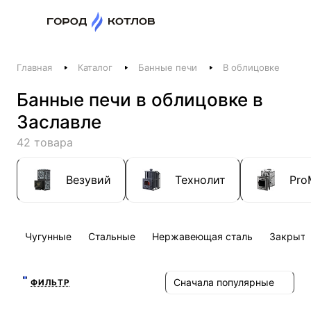
Назад
Главная
Каталог
Банные печи
В облицовке
Телефоны
Банные печи в облицовке в
+375 44 511-06-41
Заславле
+375 29 237-06-41
Котлы и отопление
42 товара
+375 44 521-06-41
Печи, камины, бани
Везувий
Технолит
Pro
Заказать звонок
Чугунные
Стальные
Нержавеющая сталь
Закрыта
Сначала популярные
ФИЛЬТР