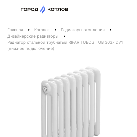
Назад
Главная
Каталог
Радиаторы отопления
Телефоны
Дизайнерские радиаторы
Радиатор стальной трубчатый RIFAR TUBOG TUB 3037 DV1
+375 44 511-06-41
(нижнее подключение)
+375 29 237-06-41
Котлы и отопление
+375 44 521-06-41
Печи, камины, бани
Заказать звонок