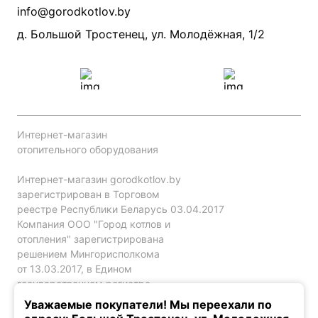
Производители
info@gorodkotlov.by
Прайс по монтажу систем отопления
Проект систем отопления
д. Большой Тростенец, ул. Молодёжная, 1/2
Интернет-магазин
отопительного оборудования
Интернет-магазин gorodkotlov.by
зарегистрирован в Торговом
реестре Республики Беларусь 03.04.2017
Компания ООО "Город котлов и
отопления" зарегистрирована
решением Мингорисполкома
от 13.03.2017, в Едином
государственном регистре
юр. лиц и индивидуальных
Уважаемые покупатели! Мы переехали по
предпринимателей за №192786120.