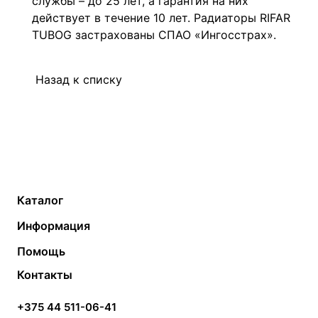
службы – до 25 лет, а гарантия на них
действует в течение 10 лет. Радиаторы RIFAR
TUBOG застрахованы СПАО «Ингосстрах».
Назад к списку
Каталог
Газовые котлы
Водонагреватели
Информация
Твердотопливные котлы
Теплый пол
О компании
Помощь
Электрические котлы
Радиаторы
Контакты
Условия оплаты
Контакты
Банные печи
Насосы
Статьи
Условия доставки
Камины и печи
Дымоходы
Акции
+375 44 511-06-41
Монтаж систем отопления