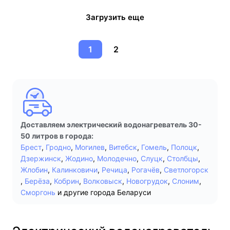
Загрузить еще
1
2
Доставляем электрический водонагреватель 30-
50 литров в города:
Брест
,
Гродно
,
Могилев
,
Витебск
,
Гомель
,
Полоцк
,
Дзержинск
,
Жодино
,
Молодечно
,
Слуцк
,
Столбцы
,
Жлобин
,
Калинковичи
,
Речица
,
Рогачёв
,
Светлогорск
,
Берёза
,
Кобрин
,
Волковыск
,
Новогрудок
,
Слоним
,
Сморгонь
и другие города Беларуси