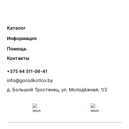
Каталог
Газовые котлы
Водонагреватели
Информация
Твердотопливные котлы
Теплый пол
О компании
Помощь
Электрические котлы
Радиаторы
Контакты
Условия оплаты
Контакты
Банные печи
Насосы
Статьи
Условия доставки
Камины и печи
Дымоходы
Акции
+375 44 511-06-41
Монтаж систем отопления
Производители
info@gorodkotlov.by
Прайс по монтажу систем отопления
Проект систем отопления
д. Большой Тростенец, ул. Молодёжная, 1/2