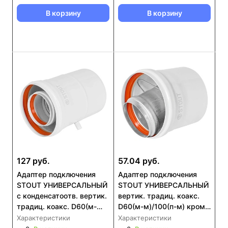
В корзину
В корзину
127 руб.
57.04 руб.
Адаптер подключения
Адаптер подключения
STOUT УНИВЕРСАЛЬНЫЙ
STOUT УНИВЕРСАЛЬНЫЙ
c конденсатоотв. вертик.
вертик. традиц. коакс.
традиц. коакс. D60(м-
D60(м-м)/100(п-м) кроме
м)/100(п-м)кроме
Immergas, Navien D75/100
Характеристики
Характеристики
Immergas,Navien D75/100
стар. (SCR-6010-250200)