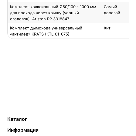
Комплект коаксиальный Ø60/100 - 1000 мм
Самый
для прохода через крышу (черный
дорогой
оголовок). Ariston PP 3318847
Комплект дымохода универсальный
Хит
«антилёд» KRATS (KTL-01-075)
Каталог
Газовые котлы
Водонагреватели
Информация
Твердотопливные котлы
Теплый пол