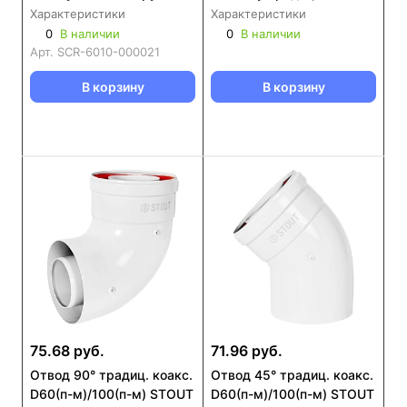
(SCR-6010-000021)
D60/100 на D80/80
Характеристики
Характеристики
STOUT (SCR-0080-
0
В наличии
0
В наличии
250001)(SCR-0080-
Арт.
SCR-6010-000021
250003)
В корзину
В корзину
75.68 руб.
71.96 руб.
Отвод 90° традиц. коакс.
Отвод 45° традиц. коакс.
D60(п-м)/100(п-м) STOUT
D60(п-м)/100(п-м) STOUT