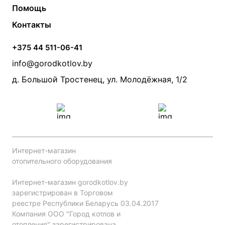
О компании
Помощь
Электрические котлы
Радиаторы
Контакты
Условия оплаты
Контакты
Банные печи
Насосы
Статьи
Условия доставки
Камины и печи
Дымоходы
Акции
+375 44 511-06-41
Монтаж систем отопления
Производители
info@gorodkotlov.by
Прайс по монтажу систем отопления
Проект систем отопления
д. Большой Тростенец, ул. Молодёжная, 1/2
Интернет-магазин
отопительного оборудования
Интернет-магазин gorodkotlov.by
зарегистрирован в Торговом
реестре Республики Беларусь 03.04.2017
Компания ООО "Город котлов и
отопления" зарегистрирована