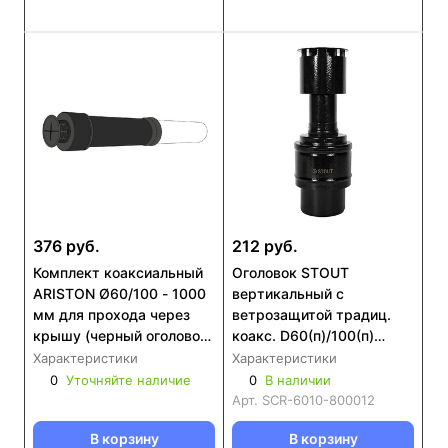
376 руб.
212 руб.
Комплект коаксиальный
Оголовок STOUT
ARISTON Ø60/100 - 1000
вертикальный с
мм для прохода через
ветрозащитой традиц.
крышу (черный оголовок)
коакс. D60(п)/100(п)
3318855
ЧЕРНЫЙ узкий (SCR-
Характеристики
Характеристики
6010-800012)
0
Уточняйте наличие
0
В наличии
Арт.
SCR-6010-800012
В корзину
В корзину