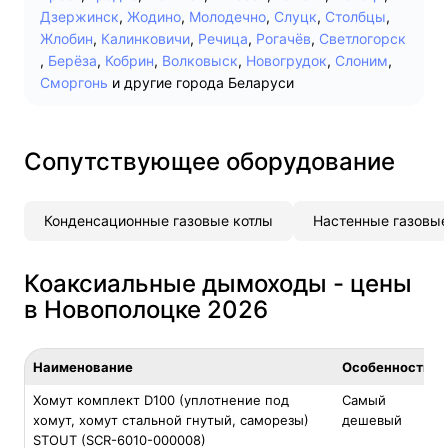
Дзержинск
,
Жодино
,
Молодечно
,
Слуцк
,
Столбцы
,
Жлобин
,
Калинковичи
,
Речица
,
Рогачёв
,
Светлогорск
,
Берёза
,
Кобрин
,
Волковыск
,
Новогрудок
,
Слоним
,
Сморгонь
и другие города Беларуси
Сопутствующее оборудование
Конденсационные газовые котлы
Настенные газовые
Коаксиальные дымоходы - цены
в Новополоцке 2026
Наименование
Особенность
Хомут комплект D100 (уплотнение под
Самый
хомут, хомут стальной гнутый, саморезы)
дешевый
STOUT (SCR-6010-000008)