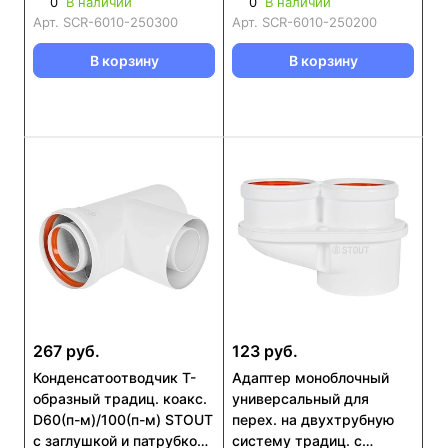
0
В наличии
0
В наличии
(SCR-6010-250300)
Арт.
SCR-6010-250300
Арт.
SCR-6010-250200
В корзину
В корзину
267 руб.
123 руб.
Конденсатоотводчик Т-
Адаптер моноблочный
образный традиц. коакс.
универсальный для
D60(п-м)/100(п-м) STOUT
перех. на двухтрубную
с заглушкой и патрубком
систему традиц. с