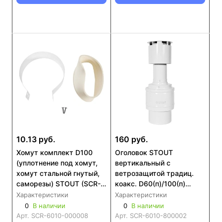
10.13 руб.
160 руб.
Хомут комплект D100
Оголовок STOUT
(уплотнение под хомут,
вертикальный с
хомут стальной гнутый,
ветрозащитой традиц.
саморезы) STOUT (SCR-
коакс. D60(п)/100(п)
6010-000008)
БЕЛЫЙ узкий (SCR-6010-
Характеристики
Характеристики
800002)
0
В наличии
0
В наличии
Арт.
SCR-6010-000008
Арт.
SCR-6010-800002