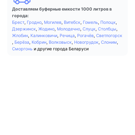
Доставляем буферные емкости 1000 литров в
города:
Брест
,
Гродно
,
Могилев
,
Витебск
,
Гомель
,
Полоцк
,
Дзержинск
,
Жодино
,
Молодечно
,
Слуцк
,
Столбцы
,
Жлобин
,
Калинковичи
,
Речица
,
Рогачёв
,
Светлогорск
,
Берёза
,
Кобрин
,
Волковыск
,
Новогрудок
,
Слоним
,
Сморгонь
и другие города Беларуси