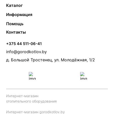
Каталог
Газовые котлы
Водонагреватели
Информация
Твердотопливные котлы
Теплый пол
О компании
Помощь
Электрические котлы
Радиаторы
Контакты
Условия оплаты
Контакты
Банные печи
Насосы
Статьи
Условия доставки
Камины и печи
Дымоходы
Акции
+375 44 511-06-41
Монтаж систем отопления
Производители
info@gorodkotlov.by
Прайс по монтажу систем отопления
Проект систем отопления
д. Большой Тростенец, ул. Молодёжная, 1/2
Интернет-магазин
отопительного оборудования
Интернет-магазин gorodkotlov.by