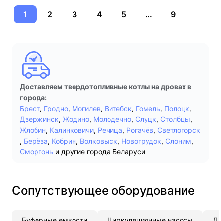
1
2
3
4
5
...
9
Доставляем твердотопливные котлы на дровах в
города:
Брест
,
Гродно
,
Могилев
,
Витебск
,
Гомель
,
Полоцк
,
Дзержинск
,
Жодино
,
Молодечно
,
Слуцк
,
Столбцы
,
Жлобин
,
Калинковичи
,
Речица
,
Рогачёв
,
Светлогорск
,
Берёза
,
Кобрин
,
Волковыск
,
Новогрудок
,
Слоним
,
Сморгонь
и другие города Беларуси
Сопутствующее оборудование
Буферные емкости
Циркуляционные насосы
Д