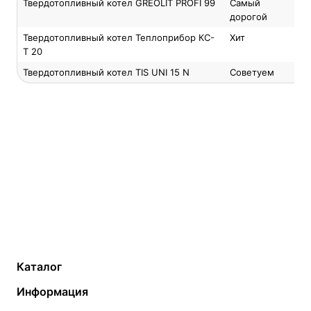
Твердотопливный котел GREOLIT PROFI 99
Самый
дорогой
Твердотопливный котел Теплоприбор КС-
Хит
Т 20
Твердотопливный котел TIS UNI 15 N
Советуем
Каталог
Газовые котлы
Водонагреватели
Информация
Твердотопливные котлы
Теплый пол
О компании