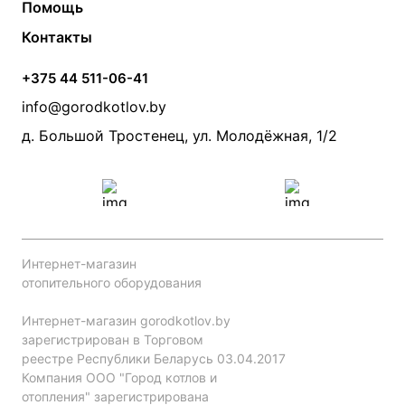
Помощь
Электрические котлы
Радиаторы
Контакты
Условия оплаты
Контакты
Банные печи
Насосы
Статьи
Условия доставки
Камины и печи
Дымоходы
Акции
+375 44 511-06-41
Монтаж систем отопления
Производители
info@gorodkotlov.by
Прайс по монтажу систем отопления
Проект систем отопления
д. Большой Тростенец, ул. Молодёжная, 1/2
Интернет-магазин
отопительного оборудования
Интернет-магазин gorodkotlov.by
зарегистрирован в Торговом
реестре Республики Беларусь 03.04.2017
Компания ООО "Город котлов и
отопления" зарегистрирована