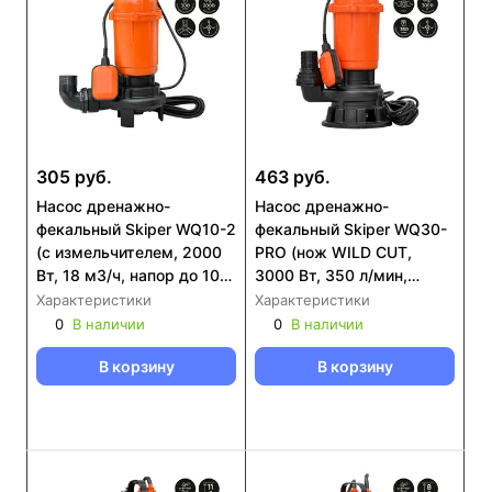
305 руб.
463 руб.
Насос дренажнo-
Насос дренажнo-
фекальный Skiper WQ10-2
фекальный Skiper WQ30-
(с измельчителем, 2000
PRO (нож WILD CUT,
Вт, 18 м3/ч, напор до 10
3000 Вт, 350 л/мин,
м, попл.выкл)
чугун, попл.выкл)
Характеристики
Характеристики
0
В наличии
0
В наличии
В корзину
В корзину