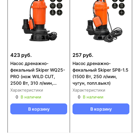
423 руб.
257 руб.
Насос дренажнo-
Насос дренажнo-
фекальный Skiper WQ25-
фекальный Skiper SP8-1.5
PRO (нож WILD CUT,
(1500 Вт, 250 л/мин,
2500 Вт, 310 л/мин,
чугун, попл.выкл)
чугун, попл.выкл)
Характеристики
Характеристики
0
В наличии
0
В наличии
В корзину
В корзину