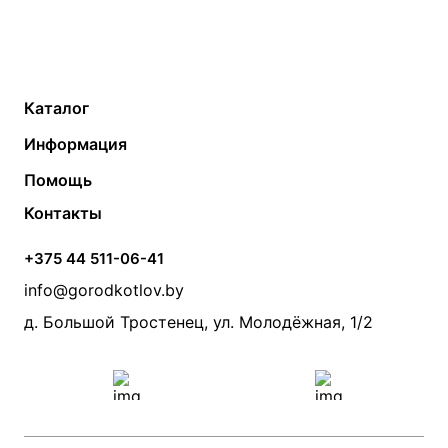
Каталог
Газовые котлы
Водонагреватели
Информация
Твердотопливные котлы
Теплый пол
О компании
Помощь
Электрические котлы
Радиаторы
Контакты
Условия оплаты
Контакты
Банные печи
Насосы
Статьи
Условия доставки
Камины и печи
Дымоходы
Акции
+375 44 511-06-41
Монтаж систем отопления
Производители
info@gorodkotlov.by
Прайс по монтажу систем отопления
Проект систем отопления
д. Большой Тростенец, ул. Молодёжная, 1/2