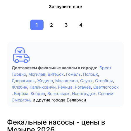
Загрузить еще
1
2
3
4
Доставляем фекальные насосы в города:
Брест
,
Гродно
,
Могилев
,
Витебск
,
Гомель
,
Полоцк
,
Дзержинск
,
Жодино
,
Молодечно
,
Слуцк
,
Столбцы
,
Жлобин
,
Калинковичи
,
Речица
,
Рогачёв
,
Светлогорск
,
Берёза
,
Кобрин
,
Волковыск
,
Новогрудок
,
Слоним
,
Сморгонь
и другие города Беларуси
Фекальные насосы - цены в
Мозыре 2026