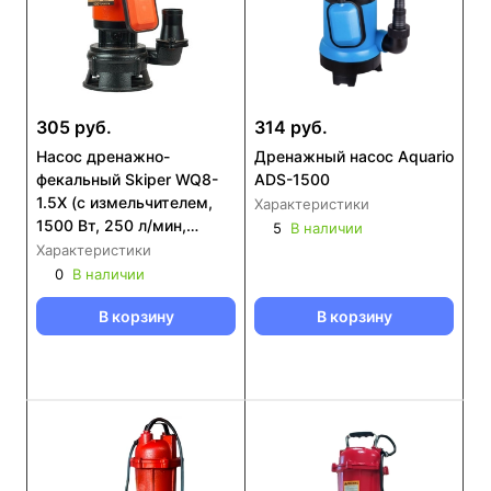
305 руб.
314 руб.
Насос дренажнo-
Дренажный насос Aquario
фекальный Skiper WQ8-
ADS-1500
1.5X (с измельчителем,
Характеристики
1500 Вт, 250 л/мин,
5
В наличии
чугун, попл.выкл)
Характеристики
0
В наличии
В корзину
В корзину