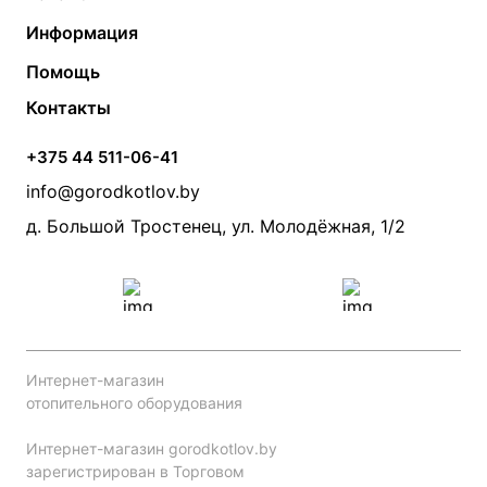
Газовые котлы
Водонагреватели
Информация
Твердотопливные котлы
Теплый пол
О компании
Помощь
Электрические котлы
Радиаторы
Контакты
Условия оплаты
Контакты
Банные печи
Насосы
Статьи
Условия доставки
Камины и печи
Дымоходы
Акции
+375 44 511-06-41
Монтаж систем отопления
Производители
info@gorodkotlov.by
Прайс по монтажу систем отопления
Проект систем отопления
д. Большой Тростенец, ул. Молодёжная, 1/2
Интернет-магазин
отопительного оборудования
Интернет-магазин gorodkotlov.by
зарегистрирован в Торговом