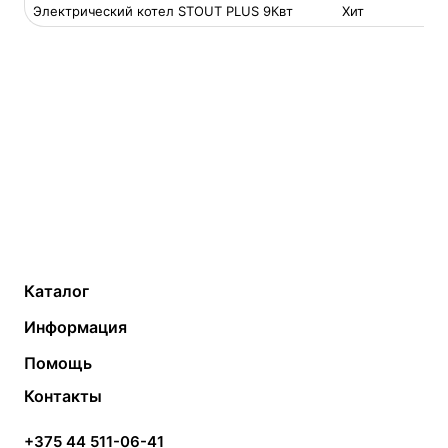
Электрический котел STOUT PLUS 9Квт
Хит
Каталог
Газовые котлы
Водонагреватели
Информация
Твердотопливные котлы
Теплый пол
О компании
Помощь
Электрические котлы
Радиаторы
Контакты
Условия оплаты
Контакты
Банные печи
Насосы
Статьи
Условия доставки
Камины и печи
Дымоходы
Акции
+375 44 511-06-41
Монтаж систем отопления