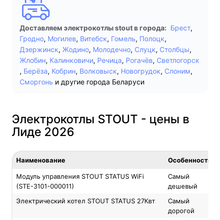
Доставляем электрокотлы stout в города:
Брест
,
Гродно
,
Могилев
,
Витебск
,
Гомель
,
Полоцк
,
Дзержинск
,
Жодино
,
Молодечно
,
Слуцк
,
Столбцы
,
Жлобин
,
Калинковичи
,
Речица
,
Рогачёв
,
Светлогорск
,
Берёза
,
Кобрин
,
Волковыск
,
Новогрудок
,
Слоним
,
Сморгонь
и другие города Беларуси
Электрокотлы STOUT - цены в
Лиде 2026
Наименование
Особенность
Модуль управления STOUT STATUS WiFi
Самый
(STE-3101-000011)
дешевый
Электрический котел STOUT STATUS 27Квт
Самый
дорогой