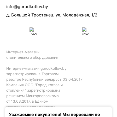
Производители
info@gorodkotlov.by
Прайс по монтажу систем отопления
Проект систем отопления
д. Большой Тростенец, ул. Молодёжная, 1/2
Интернет-магазин
отопительного оборудования
Интернет-магазин gorodkotlov.by
зарегистрирован в Торговом
реестре Республики Беларусь 03.04.2017
Компания ООО "Город котлов и
отопления" зарегистрирована
решением Мингорисполкома
от 13.03.2017, в Едином
государственном регистре
юр. лиц и индивидуальных
Уважаемые покупатели! Мы переехали по