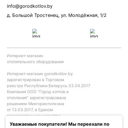
Производители
info@gorodkotlov.by
Прайс по монтажу систем отопления
Проект систем отопления
д. Большой Тростенец, ул. Молодёжная, 1/2
Интернет-магазин
отопительного оборудования
Интернет-магазин gorodkotlov.by
зарегистрирован в Торговом
реестре Республики Беларусь 03.04.2017
Компания ООО "Город котлов и
отопления" зарегистрирована
решением Мингорисполкома
от 13.03.2017, в Едином
государственном регистре
юр. лиц и индивидуальных
Уважаемые покупатели! Мы переехали по
предпринимателей за №192786120.