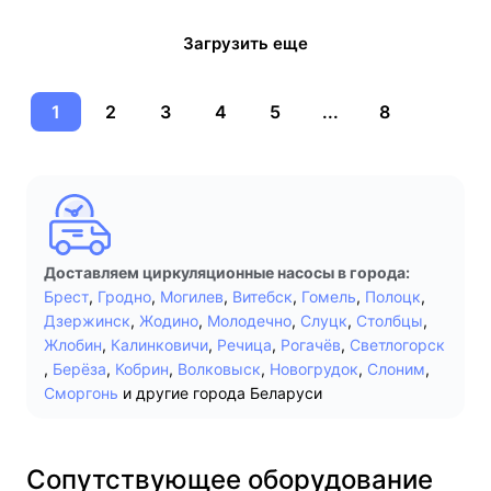
Загрузить еще
1
2
3
4
5
...
8
Доставляем циркуляционные насосы в города:
Брест
,
Гродно
,
Могилев
,
Витебск
,
Гомель
,
Полоцк
,
Дзержинск
,
Жодино
,
Молодечно
,
Слуцк
,
Столбцы
,
Жлобин
,
Калинковичи
,
Речица
,
Рогачёв
,
Светлогорск
,
Берёза
,
Кобрин
,
Волковыск
,
Новогрудок
,
Слоним
,
Сморгонь
и другие города Беларуси
Сопутствующее оборудование