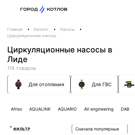
Назад
Главная
Каталог
Насосы
Телефоны
Циркуляционные насосы
+375 44 511-06-41
Циркуляционные насосы в
+375 29 237-06-41
Лиде
Котлы и отопление
119 товаров
+375 44 521-06-41
Печи, камины, бани
Для отопления
Для ГВС
Заказать звонок
Afriso
AQUALINK
AQUARIO
AV engineering
DAB
Сначала популярные
ФИЛЬТР