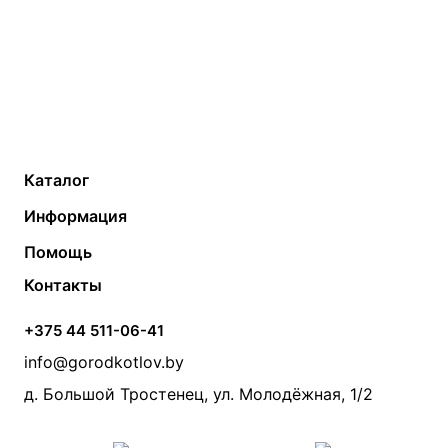
Каталог
Газовые котлы
Водонагреватели
Информация
Твердотопливные котлы
Теплый пол
О компании
Помощь
Электрические котлы
Радиаторы
Контакты
Условия оплаты
Контакты
Банные печи
Насосы
Статьи
Условия доставки
Камины и печи
Дымоходы
Акции
+375 44 511-06-41
Монтаж систем отопления
Производители
info@gorodkotlov.by
Прайс по монтажу систем отопления
Проект систем отопления
д. Большой Тростенец, ул. Молодёжная, 1/2