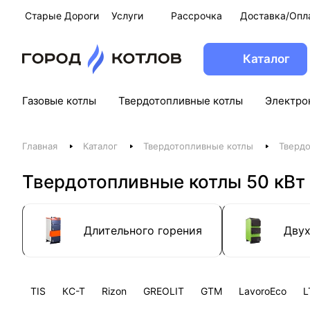
Старые Дороги
Услуги
Рассрочка
Доставка/Опл
Каталог
Газовые котлы
Твердотопливные котлы
Электро
Главная
Каталог
Твердотопливные котлы
Твердо
Твердотопливные котлы 50 кВт
Длительного горения
Дву
TIS
КС-Т
Rizon
GREOLIT
GTM
LavoroEco
L