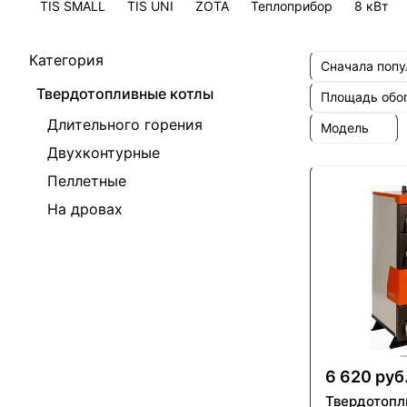
TIS SMALL
TIS UNI
ZOTA
Теплоприбор
8 кВт
Категория
Сначала поп
Твердотопливные котлы
Площадь обо
Длительного горения
Модель
Двухконтурные
Пеллетные
На дровах
6 620 руб
Твердотопл