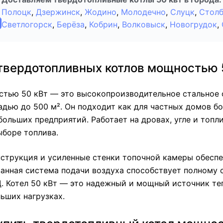
Полоцк
,
Дзержинск
,
Жодино
,
Молодечно
,
Слуцк
,
Стол
Светлогорск
,
Берёза
,
Кобрин
,
Волковыск
,
Новогрудок
,
твердотопливных котлов мощностью 
стью 50 кВт — это высокопроизводительное стальное 
дью до 500 м². Он подходит как для частных домов б
больших предприятий. Работает на дровах, угле и топ
ыборе топлива.
нструкция и усиленные стенки топочной камеры обеспе
анная система подачи воздуха способствует полному с
 Котел 50 кВт — это надежный и мощный источник теп
ьших нагрузках.