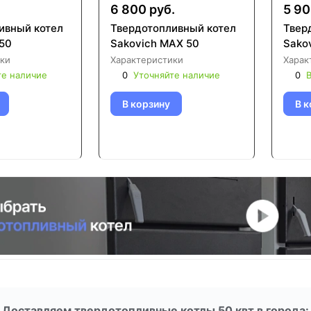
6 800 руб.
5 90
ивный котел
Твердотопливный котел
Твер
 50
Sakovich MAX 50
Sako
ки
Характеристики
Харак
те наличие
0
Уточняйте наличие
0
В
В корзину
В к
Доставляем твердотопливные котлы 50 квт в города: