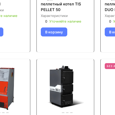
N
пеллетный котел TIS
пелл
PELLET 50
DUO 
ки
те наличие
Характеристики
Харак
0
Уточняйте наличие
0
У
В корзину
В к
БЕЗ 