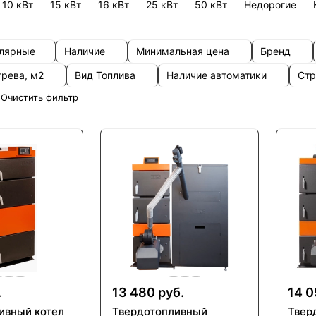
10 кВт
15 кВт
16 кВт
25 кВт
50 кВт
Недорогие
улярные
Наличие
Минимальная цена
Бренд
грева, м2
Вид Топлива
Наличие автоматики
Стр
Очистить фильтр
.
13 480 руб.
14 0
ивный котел
Твердотопливный
Твер