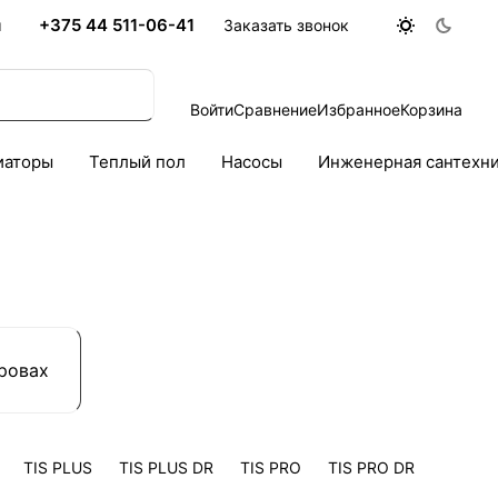
+375 44 511-06-41
ы
Заказать звонок
Войти
Сравнение
Избранное
Корзина
иаторы
Теплый пол
Насосы
Инженерная сантехн
ровах
TIS PLUS
TIS PLUS DR
TIS PRO
TIS PRO DR