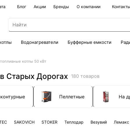
ата
Блог
Акции
Бренды
О компании
Контакт
котлы
Водонагреватели
Буфферные емкости
Рад
топливные котлы 50 кВт
 в Старых Дорогах
180 товаров
хконтурные
Пеллетные
На д
TEC
SAKOVICH
STOKER
Теплодар
Везувий
Лемакс