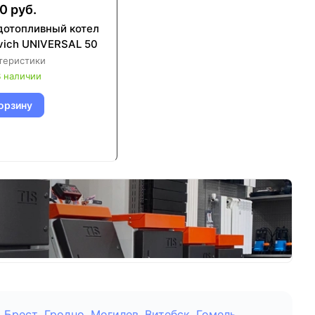
0 руб.
дотопливный котел
vich UNIVERSAL 50
теристики
 наличии
орзину
Брест
,
Гродно
,
Могилев
,
Витебск
,
Гомель
,