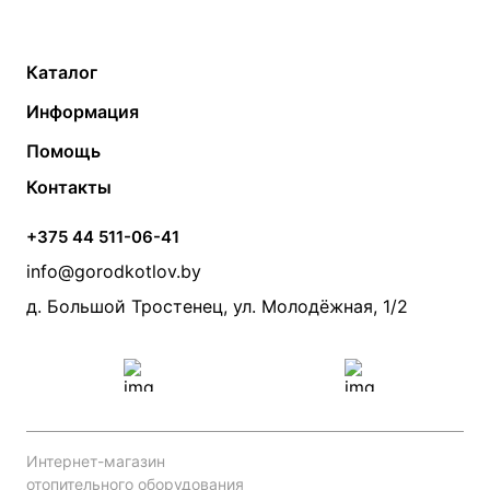
Каталог
Газовые котлы
Водонагреватели
Информация
Твердотопливные котлы
Теплый пол
О компании
Помощь
Электрические котлы
Радиаторы
Контакты
Условия оплаты
Контакты
Банные печи
Насосы
Статьи
Условия доставки
Камины и печи
Дымоходы
Акции
+375 44 511-06-41
Монтаж систем отопления
Производители
info@gorodkotlov.by
Прайс по монтажу систем отопления
Проект систем отопления
д. Большой Тростенец, ул. Молодёжная, 1/2
Интернет-магазин
отопительного оборудования