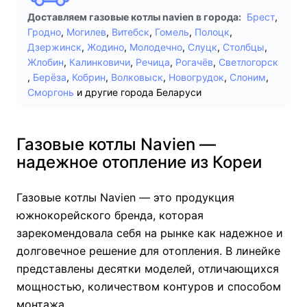
Доставляем газовые котлы navien в города:
Брест
,
Гродно
,
Могилев
,
Витебск
,
Гомель
,
Полоцк
,
Дзержинск
,
Жодино
,
Молодечно
,
Слуцк
,
Столбцы
,
Жлобин
,
Калинковичи
,
Речица
,
Рогачёв
,
Светлогорск
,
Берёза
,
Кобрин
,
Волковыск
,
Новогрудок
,
Слоним
,
Сморгонь
и другие города Беларуси
Газовые котлы Navien —
надежное отопление из Кореи
Газовые котлы Navien — это продукция
южнокорейского бренда, которая
зарекомендовала себя на рынке как надежное и
долговечное решение для отопления. В линейке
представлены десятки моделей, отличающихся
мощностью, количеством контуров и способом
монтажа.