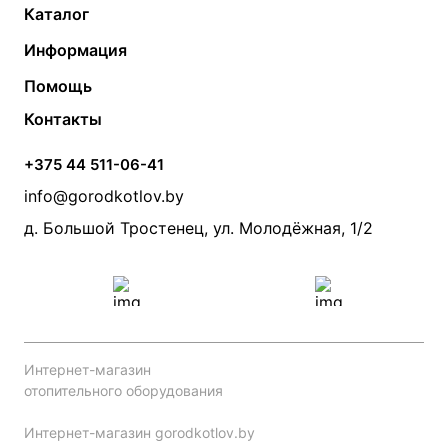
Каталог
Газовые котлы
Водонагреватели
Информация
Твердотопливные котлы
Теплый пол
О компании
Помощь
Электрические котлы
Радиаторы
Контакты
Условия оплаты
Контакты
Банные печи
Насосы
Статьи
Условия доставки
Камины и печи
Дымоходы
Акции
+375 44 511-06-41
Монтаж систем отопления
Производители
info@gorodkotlov.by
Прайс по монтажу систем отопления
Проект систем отопления
д. Большой Тростенец, ул. Молодёжная, 1/2
Интернет-магазин
отопительного оборудования
Интернет-магазин gorodkotlov.by