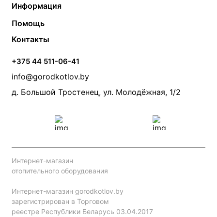
Информация
Твердотопливные котлы
Теплый пол
О компании
Помощь
Электрические котлы
Радиаторы
Контакты
Условия оплаты
Контакты
Банные печи
Насосы
Статьи
Условия доставки
Камины и печи
Дымоходы
Акции
+375 44 511-06-41
Монтаж систем отопления
Производители
info@gorodkotlov.by
Прайс по монтажу систем отопления
Проект систем отопления
д. Большой Тростенец, ул. Молодёжная, 1/2
Интернет-магазин
отопительного оборудования
Интернет-магазин gorodkotlov.by
зарегистрирован в Торговом
реестре Республики Беларусь 03.04.2017