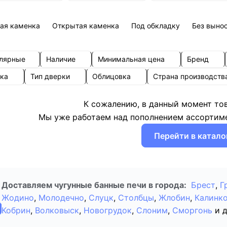
ая каменка
Открытая каменка
Под обкладку
Без выно
улярные
Наличие
Минимальная цена
Бренд
пка
Тип дверки
Облицовка
Страна производств
К сожалению, в данный момент то
Мы уже работаем над пополнением ассортиме
Перейти в катало
Доставляем чугунные банные печи в города:
Брест
,
Г
Жодино
,
Молодечно
,
Слуцк
,
Столбцы
,
Жлобин
,
Калинк
Кобрин
,
Волковыск
,
Новогрудок
,
Слоним
,
Сморгонь
и 