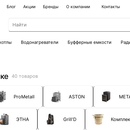
Блог
Акции
Бренды
О компании
Контакты
котлы
Водонагреватели
Буфферные емкости
Рад
ске
40 товаров
ProMetall
ASTON
МЕТ
ЭТНА
Grill'D
Компле