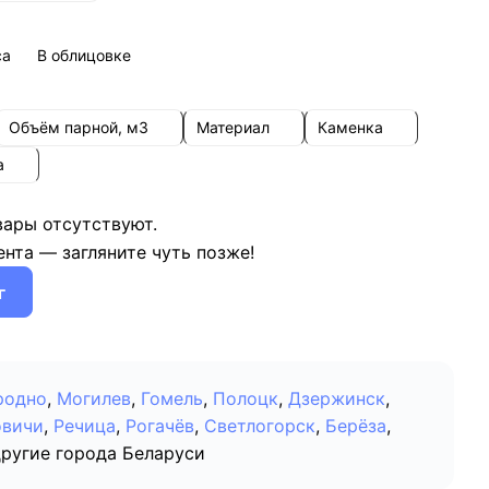
са
В облицовке
Объём парной, м3
Материал
Каменка
а
вары отсутствуют.
нта — загляните чуть позже!
г
родно
,
Могилев
,
Гомель
,
Полоцк
,
Дзержинск
,
овичи
,
Речица
,
Рогачёв
,
Светлогорск
,
Берёза
,
другие города Беларуси