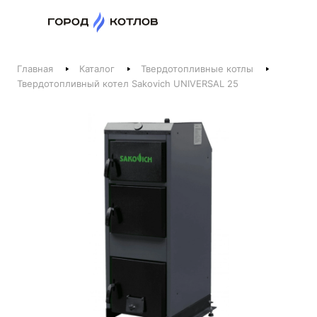
Назад
Главная
Каталог
Твердотопливные котлы
Телефоны
Твердотопливный котел Sakovich UNIVERSAL 25
+375 44 511-06-41
+375 29 237-06-41
Котлы и отопление
+375 44 521-06-41
Печи, камины, бани
Заказать звонок