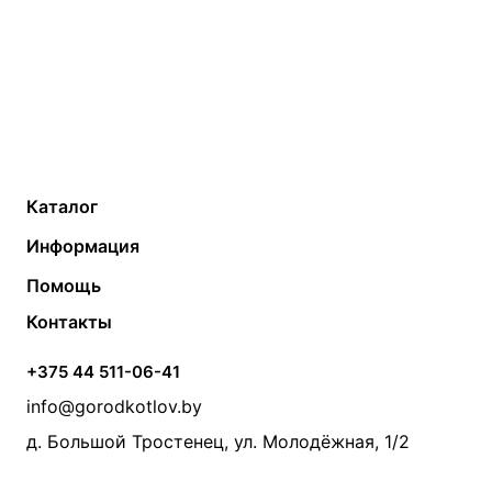
Каталог
Газовые котлы
Водонагреватели
Информация
Твердотопливные котлы
Теплый пол
О компании
Помощь
Электрические котлы
Радиаторы
Контакты
Условия оплаты
Контакты
Банные печи
Насосы
Статьи
Условия доставки
Камины и печи
Дымоходы
Акции
+375 44 511-06-41
Монтаж систем отопления
Производители
info@gorodkotlov.by
Прайс по монтажу систем отопления
Проект систем отопления
д. Большой Тростенец, ул. Молодёжная, 1/2