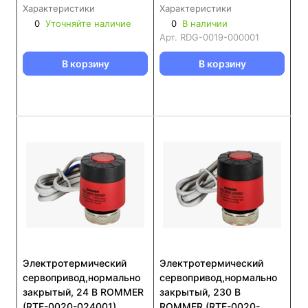
230001)
000001
Характеристики
Характеристики
0
Уточняйте наличие
0
В наличии
Арт.
RDG-0019-000001
В корзину
В корзину
Электротермический
Электротермический
сервопривод,нормально
сервопривод,нормально
закрытый, 24 В ROMMER
закрытый, 230 В
(RTE-0020-024001)
ROMMER (RTE-0020-