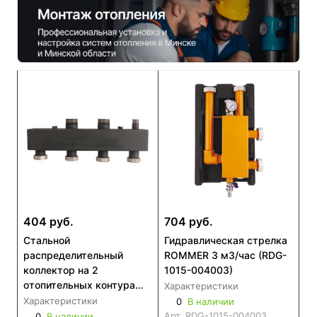
404 руб.
704 руб.
Стальной
Гидравлическая стрелка
распределительный
ROMMER 3 м3/час (RDG-
коллектор на 2
1015-004003)
отопительных контура
Характеристики
ROMMER RDG-0017
Характеристики
0
В наличии
Арт.
RDG-1015-004003
0
В наличии