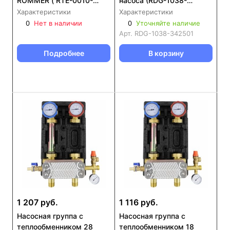
ROMMER ( RTE-0010-
насоса (RDG-1038-
230002)
342501)
Характеристики
Характеристики
0
Нет в наличии
0
Уточняйте наличие
Арт.
RDG-1038-342501
Подробнее
В корзину
1 207 руб.
1 116 руб.
Насосная группа с
Насосная группа с
теплообменником 28
теплообменником 18