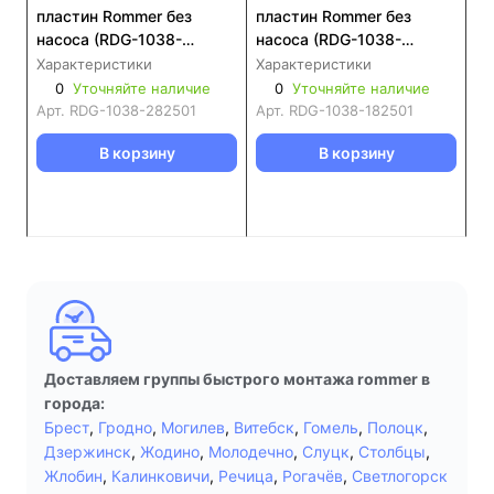
пластин Rommer без
пластин Rommer без
насоса (RDG-1038-
насоса (RDG-1038-
282501)
182501)
Характеристики
Характеристики
0
Уточняйте наличие
0
Уточняйте наличие
Арт.
RDG-1038-282501
Арт.
RDG-1038-182501
В корзину
В корзину
Доставляем группы быстрого монтажа rommer в
города:
Брест
,
Гродно
,
Могилев
,
Витебск
,
Гомель
,
Полоцк
,
Дзержинск
,
Жодино
,
Молодечно
,
Слуцк
,
Столбцы
,
Жлобин
,
Калинковичи
,
Речица
,
Рогачёв
,
Светлогорск