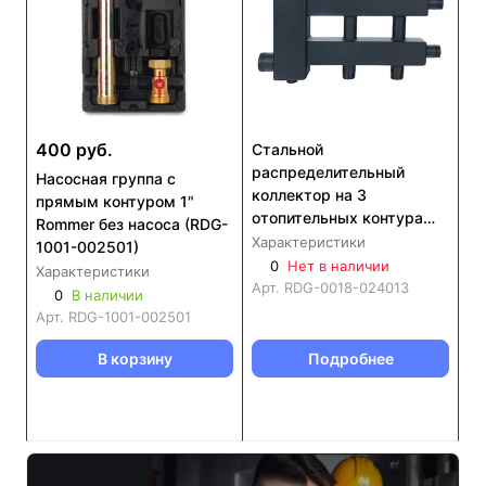
400 руб.
Стальной
распределительный
Насосная группа с
коллектор на 3
прямым контуром 1"
отопительных контура
Rommer без насоса (RDG-
ROMMER RDG-0018-
Характеристики
1001-002501)
024013
0
Нет в наличии
Характеристики
Арт.
RDG-0018-024013
0
В наличии
Арт.
RDG-1001-002501
В корзину
Подробнее