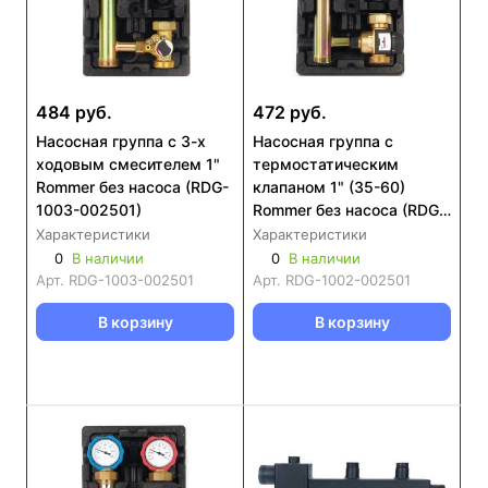
484 руб.
472 руб.
Насосная группа с 3-х
Насосная группа с
ходовым смесителем 1"
термостатическим
Rommer без насоса (RDG-
клапаном 1" (35-60)
1003-002501)
Rommer без насоса (RDG-
1002-002501)
Характеристики
Характеристики
0
В наличии
0
В наличии
Арт.
RDG-1003-002501
Арт.
RDG-1002-002501
В корзину
В корзину