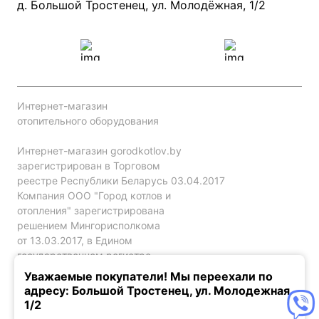
Проект систем отопления
д. Большой Тростенец, ул. Молодёжная, 1/2
Интернет-магазин
отопительного оборудования
Интернет-магазин gorodkotlov.by
зарегистрирован в Торговом
реестре Республики Беларусь 03.04.2017
Компания ООО "Город котлов и
отопления" зарегистрирована
решением Мингорисполкома
от 13.03.2017, в Едином
государственном регистре
юр. лиц и индивидуальных
Уважаемые покупатели! Мы переехали по
предпринимателей за №192786120.
адресу: Большой Тростенец, ул. Молодежная,
1/2