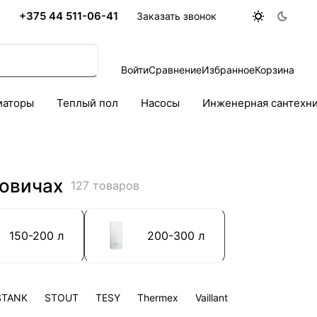
+375 44 511-06-41
Заказать звонок
Войти
Сравнение
Избранное
Корзина
иаторы
Теплый пол
Насосы
Инженерная сантехн
новичах
127 товаров
150-200 л
200-300 л
STANK
STOUT
TESY
Thermex
Vaillant