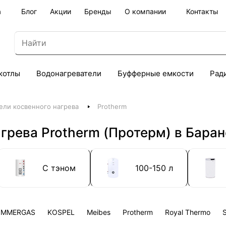
а
Блог
Акции
Бренды
О компании
Контакты
котлы
Водонагреватели
Буфферные емкости
Рад
ели косвенного нагрева
Protherm
грева Protherm (Протерм) в Бара
С тэном
100-150 л
IMMERGAS
KOSPEL
Meibes
Protherm
Royal Thermo