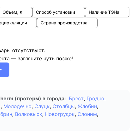
Объём, л
Способ установки
Наличие ТЭНа
ециркуляции
Страна производства
вары отсутствуют.
нта — загляните чуть позже!
г
herm (протерм) в города:
Брест
,
Гродно
,
о
,
Молодечно
,
Слуцк
,
Столбцы
,
Жлобин
,
обрин
,
Волковыск
,
Новогрудок
,
Слоним
,