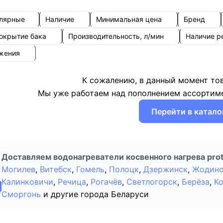
улярные
Наличие
Минимальная цена
Бренд
покрытие бака
Производительность, л/мин
Наличие р
ожения
К сожалению, в данный момент то
Мы уже работаем над пополнением ассортиме
Перейти в катало
Доставляем водонагреватели косвенного нагрева prot
Могилев
,
Витебск
,
Гомель
,
Полоцк
,
Дзержинск
,
Жодин
Калинковичи
,
Речица
,
Рогачёв
,
Светлогорск
,
Берёза
,
К
Сморгонь
и другие города Беларуси