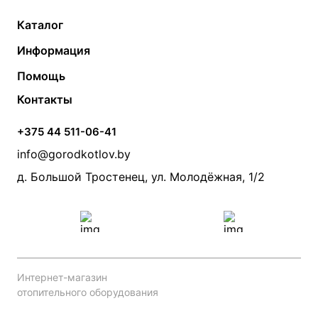
Каталог
Газовые котлы
Водонагреватели
Информация
Твердотопливные котлы
Теплый пол
О компании
Помощь
Электрические котлы
Радиаторы
Контакты
Условия оплаты
Контакты
Банные печи
Насосы
Статьи
Условия доставки
Камины и печи
Дымоходы
Акции
+375 44 511-06-41
Монтаж систем отопления
Производители
info@gorodkotlov.by
Прайс по монтажу систем отопления
Проект систем отопления
д. Большой Тростенец, ул. Молодёжная, 1/2
Интернет-магазин
отопительного оборудования