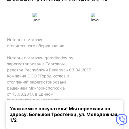
Интернет-магазин
отопительного оборудования
Интернет-магазин gorodkotlov.by
зарегистрирован в Торговом
реестре Республики Беларусь 03.04.2017
Компания ООО "Город котлов и
отопления" зарегистрирована
решением Мингорисполкома
от 13.03.2017, в Едином
государственном регистре
юр. лиц и индивидуальных
Уважаемые покупатели! Мы переехали по
предпринимателей за №192786120.
адресу: Большой Тростенец, ул. Молодежная,
1/2
Конфиденциальность
Оферта