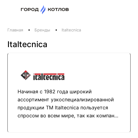
Назад
Главная
Бренды
Italtecnica
Телефоны
Italtecnica
+375 44 511-06-41
+375 29 237-06-41
Котлы и отопление
+375 44 521-06-41
Печи, камины, бани
Начиная с 1982 года широкий
Заказать звонок
ассортимент узкоспециализированной
продукции ТМ Italtecnica пользуется
спросом во всем мире, так как компания
строго придерживается высоких
стандартов качества. Уже три десятка