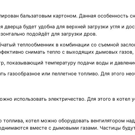
лирован бальзатовым картоном. Данная особенность с
я дверца будет удобна для верхней загрузки угля и до
зонтально подойдёт для загрузки дров.
убчатый теплообменник в комбинации со съемной засл
ффективно снимать тепло с выходящих дымовых газов,
р, показывающий температуру подачи воды и давление
ать газообразное или пеллетное топливо. Для этого н
ожно использовать электричество. Для этого в котел у
 топлива, котел можно оборудовать вентилятором надд
однимаются вместе с дымовыми газами. Частицы будут 