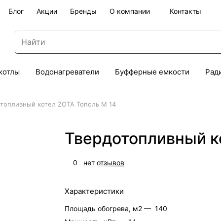
Блог
Акции
Бренды
О компании
Контакты
котлы
Водонагреватели
Буфферные емкости
Рад
топливный котел ZOTA Тополь М 14
Твердотопливный к
0
нет отзывов
Характеристики
Площадь обогрева, м2 —
140