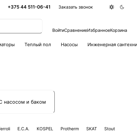
+375 44 511-06-41
Заказать звонок
Войти
Сравнение
Избранное
Корзина
иаторы
Теплый пол
Насосы
Инженерная сантехн
С насосом и баком
erroli
E.C.A.
KOSPEL
Protherm
SKAT
Stout