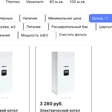
Thermex
Viessmann
80 м.кв.
100 м.кв.
улярные
Наличие
Минимальная цена
Бренд
: 1
грева, м2
Питание
Расширительный бак
Циркул
Очистить фильтр
ожения
Мощность (кВт)
.
3 280 руб.
кий котел
Электрический котел