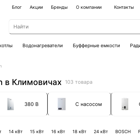
Блог
Акции
Бренды
О компании
Контакты
котлы
Водонагреватели
Буфферные емкости
Рад
n
n в Климовичах
103 товара
380 В
С насосом
т
14 кВт
15 кВт
16 кВт
18 кВт
24 кВт
BOSCH
F