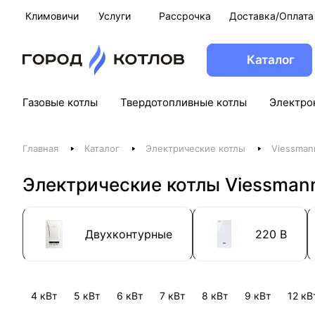
Климовичи
Услуги
Рассрочка
Доставка/Оплата
Каталог
Газовые котлы
Твердотопливные котлы
Электро
Главная
Каталог
Электрические котлы
Viessman
Электрические котлы Viessman
Двухконтурные
220 В
4 кВт
5 кВт
6 кВт
7 кВт
8 кВт
9 кВт
12 кВ