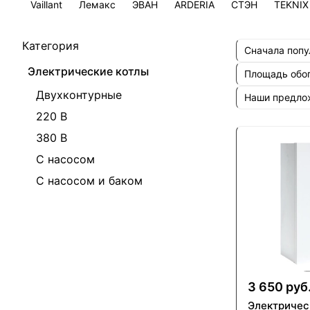
Vaillant
Лемакс
ЭВАН
ARDERIA
СТЭН
TEKNIX
Категория
Сначала поп
Электрические котлы
Площадь обо
Двухконтурные
Наши предл
220 В
380 В
С насосом
С насосом и баком
3 650 руб
Электричес