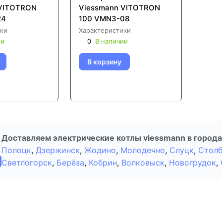
 VITOTRON
Viessmann VITOTRON
24
100 VMN3-08
ки
Характеристики
ии
0
В наличии
В корзину
Доставляем электрические котлы viessmann в города
Полоцк
,
Дзержинск
,
Жодино
,
Молодечно
,
Слуцк
,
Стол
Светлогорск
,
Берёза
,
Кобрин
,
Волковыск
,
Новогрудок
,