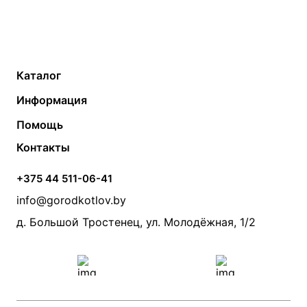
Каталог
Газовые котлы
Водонагреватели
Информация
Твердотопливные котлы
Теплый пол
О компании
Помощь
Электрические котлы
Радиаторы
Контакты
Условия оплаты
Контакты
Банные печи
Насосы
Статьи
Условия доставки
Камины и печи
Дымоходы
Акции
+375 44 511-06-41
Монтаж систем отопления
Производители
info@gorodkotlov.by
Прайс по монтажу систем отопления
Проект систем отопления
д. Большой Тростенец, ул. Молодёжная, 1/2