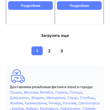
Подробнее
Подробнее
Загрузить еще
1
2
3
Доставляем резьбовые фитинги stout в города:
Гродно
,
Могилев
,
Витебск
,
Гомель
,
Полоцк
,
Дзержинск
,
Жодино
,
Молодечно
,
Слуцк
,
Столбцы
,
Жлобин
,
Калинковичи
,
Речица
,
Рогачёв
,
Светлогорск
,
Берёза
,
Кобрин
,
Волковыск
,
Новогрудок
,
Слоним
,