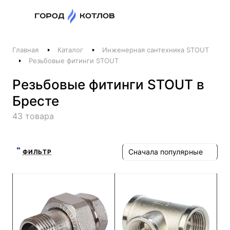
Назад
Главная
Каталог
Инженерная сантехника STOUT
Телефоны
Резьбовые фитинги STOUT
+375 44 511-06-41
Резьбовые фитинги STOUT в
+375 29 237-06-41
Бресте
Котлы и отопление
43 товара
+375 44 521-06-41
Печи, камины, бани
Сначала популярные
ФИЛЬТР
Заказать звонок