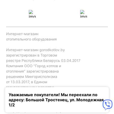
Интернет-магазин
отопительного оборудования
Интернет-магазин gorodkotlov.by
зарегистрирован в Торговом
реестре Республики Беларусь 03.04.2017
Компания ООО "Город котлов и
отопления" зарегистрирована
решением Мингорисполкома
от 13.03.2017, в Едином
государственном регистре
юр. лиц и индивидуальных
Уважаемые покупатели! Мы переехали по
предпринимателей за №192786120.
адресу: Большой Тростенец, ул. Молодежная,
1/2
Конфиденциальность
Оферта