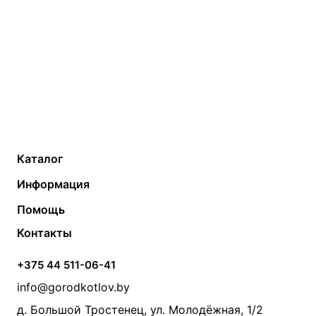
Каталог
Газовые котлы
Водонагреватели
Информация
Твердотопливные котлы
Теплый пол
О компании
Помощь
Электрические котлы
Радиаторы
Контакты
Условия оплаты
Контакты
Банные печи
Насосы
Статьи
Условия доставки
Камины и печи
Дымоходы
Акции
+375 44 511-06-41
Монтаж систем отопления
Производители
info@gorodkotlov.by
Прайс по монтажу систем отопления
Проект систем отопления
д. Большой Тростенец, ул. Молодёжная, 1/2