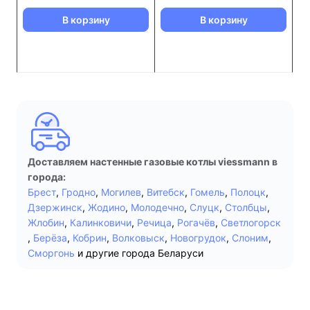
В корзину
В корзину
Доставляем настенные газовые котлы viessmann в
города:
Брест
,
Гродно
,
Могилев
,
Витебск
,
Гомель
,
Полоцк
,
Дзержинск
,
Жодино
,
Молодечно
,
Слуцк
,
Столбцы
,
Жлобин
,
Калинковичи
,
Речица
,
Рогачёв
,
Светлогорск
,
Берёза
,
Кобрин
,
Волковыск
,
Новогрудок
,
Слоним
,
Сморгонь
и другие города Беларуси