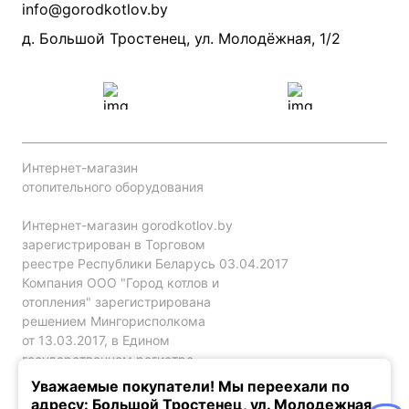
Производители
info@gorodkotlov.by
Прайс по монтажу систем отопления
Проект систем отопления
д. Большой Тростенец, ул. Молодёжная, 1/2
Интернет-магазин
отопительного оборудования
Интернет-магазин gorodkotlov.by
зарегистрирован в Торговом
реестре Республики Беларусь 03.04.2017
Компания ООО "Город котлов и
отопления" зарегистрирована
решением Мингорисполкома
от 13.03.2017, в Едином
государственном регистре
юр. лиц и индивидуальных
Уважаемые покупатели! Мы переехали по
предпринимателей за №192786120.
адресу: Большой Тростенец, ул. Молодежная,