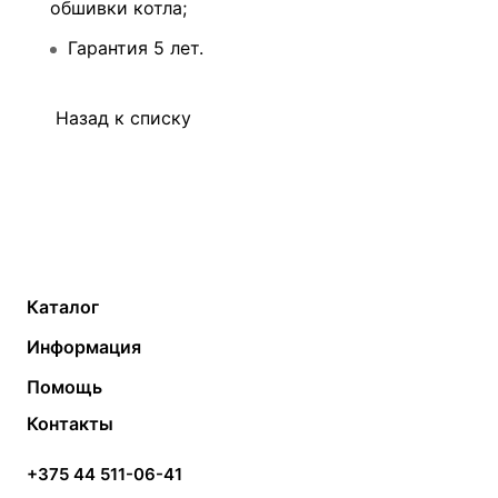
обшивки котла;
Гарантия 5 лет.
Назад к списку
Каталог
Газовые котлы
Водонагреватели
Информация
Твердотопливные котлы
Теплый пол
О компании
Помощь
Электрические котлы
Радиаторы
Контакты
Условия оплаты
Контакты
Банные печи
Насосы
Статьи
Условия доставки
Камины и печи
Дымоходы
Акции
+375 44 511-06-41
Монтаж систем отопления