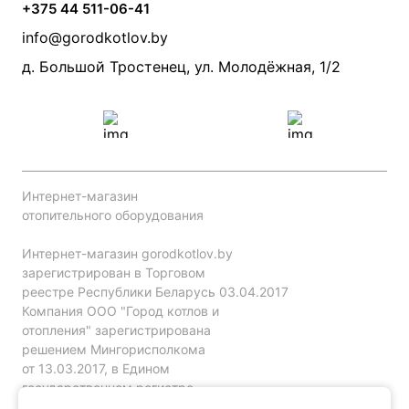
Камины и печи
Дымоходы
Акции
+375 44 511-06-41
Монтаж систем отопления
Производители
info@gorodkotlov.by
Прайс по монтажу систем отопления
Проект систем отопления
д. Большой Тростенец, ул. Молодёжная, 1/2
Интернет-магазин
отопительного оборудования
Интернет-магазин gorodkotlov.by
зарегистрирован в Торговом
реестре Республики Беларусь 03.04.2017
Компания ООО "Город котлов и
отопления" зарегистрирована
решением Мингорисполкома
от 13.03.2017, в Едином
государственном регистре
юр. лиц и индивидуальных