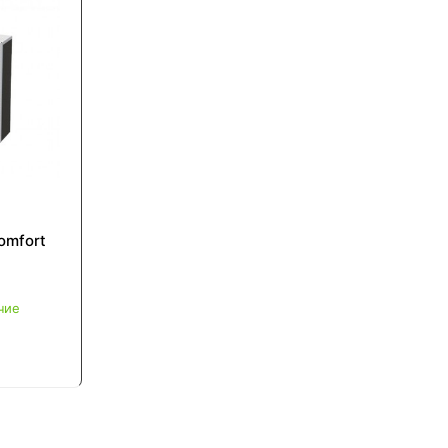
omfort
чие