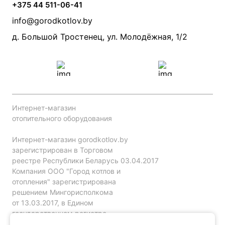
Камины и печи
Дымоходы
Акции
+375 44 511-06-41
Монтаж систем отопления
Производители
info@gorodkotlov.by
Прайс по монтажу систем отопления
Проект систем отопления
д. Большой Тростенец, ул. Молодёжная, 1/2
Интернет-магазин
отопительного оборудования
Интернет-магазин gorodkotlov.by
зарегистрирован в Торговом
реестре Республики Беларусь 03.04.2017
Компания ООО "Город котлов и
отопления" зарегистрирована
решением Мингорисполкома
от 13.03.2017, в Едином
государственном регистре
юр. лиц и индивидуальных