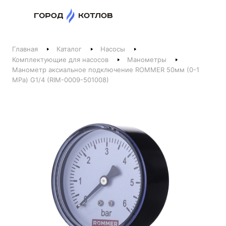
Назад
Главная
Каталог
Насосы
Телефоны
Комплектующие для насосов
Манометры
Манометр аксиальное подключение ROMMER 50мм (0-1
+375 44 511-06-41
MPa) G1/4 (RIM-0009-501008)
+375 29 237-06-41
Котлы и отопление
+375 44 521-06-41
Печи, камины, бани
Заказать звонок