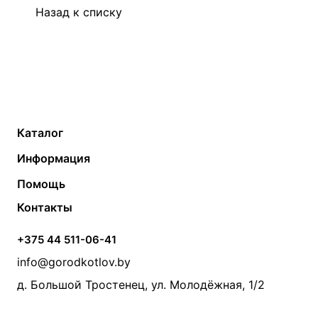
Назад к списку
Каталог
Газовые котлы
Водонагреватели
Информация
Твердотопливные котлы
Теплый пол
О компании
Помощь
Электрические котлы
Радиаторы
Контакты
Условия оплаты
Контакты
Банные печи
Насосы
Статьи
Условия доставки
Камины и печи
Дымоходы
Акции
+375 44 511-06-41
Монтаж систем отопления
Производители
info@gorodkotlov.by
Прайс по монтажу систем отопления
Проект систем отопления
д. Большой Тростенец, ул. Молодёжная, 1/2