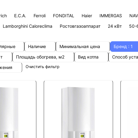
rich
E.C.A.
Ferroli
FONDITAL
Haier
IMMERGAS
NAV
Lamborghini Caloreclima
Ростовгазоаппарат
24 кВт
50-
улярные
Наличие
Минимальная цена
Бренд
: 1
Вт
Площадь обогрева, м2
Вид котла
Способ уст
Очистить фильтр
ожения