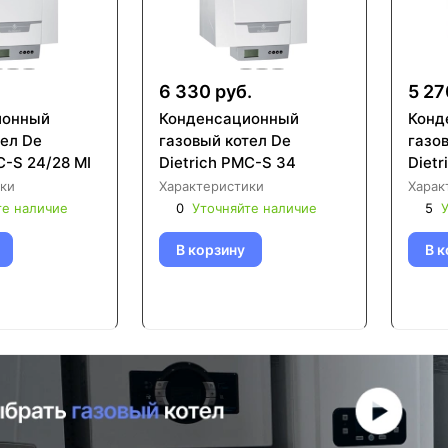
.
6 330 руб.
5 27
ионный
Конденсационный
Конд
тел De
газовый котел De
газо
Dietrich PMC-S 24/28 MI
Dietrich PMC-S 34
Dietr
ки
Характеристики
Харак
те наличие
0
Уточняйте наличие
5
У
В корзину
В к