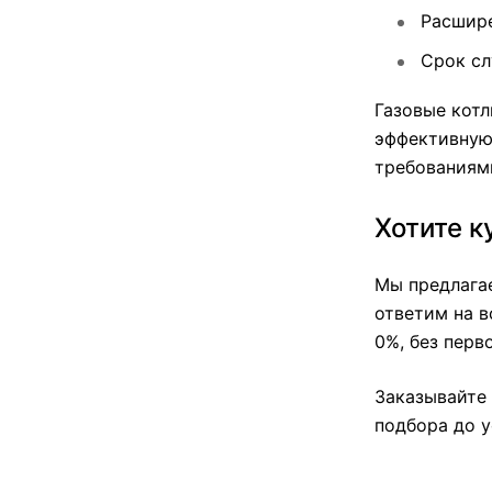
Расшире
Срок сл
Газовые котл
эффективную
требованиям
Хотите к
Мы предлагае
ответим на в
0%, без перв
Заказывайте 
подбора до у