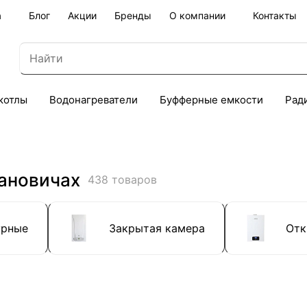
а
Блог
Акции
Бренды
О компании
Контакты
котлы
Водонагреватели
Буфферные емкости
Рад
рановичах
438 товаров
урные
Закрытая камера
Отк