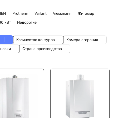
IEN
Protherm
Vaillant
Viessmann
Житомир
60 кВт
Недорогие
Количество контуров
Камера сгорания
ановки
Страна производства