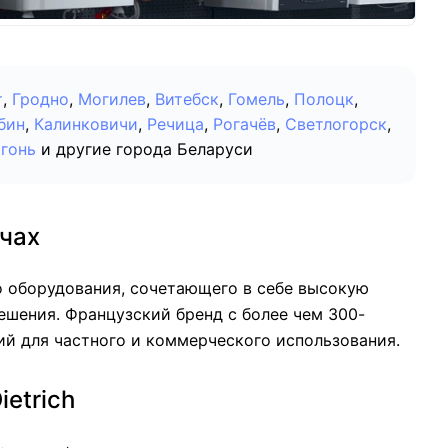
т
,
Гродно
,
Могилев
,
Витебск
,
Гомель
,
Полоцк
,
бин
,
Калинковичи
,
Речица
,
Рогачёв
,
Светлогорск
,
гонь
и другие города Беларуси
ичах
го оборудования, сочетающего в себе высокую
шения. Французский бренд с более чем 300-
й для частного и коммерческого использования.
etrich