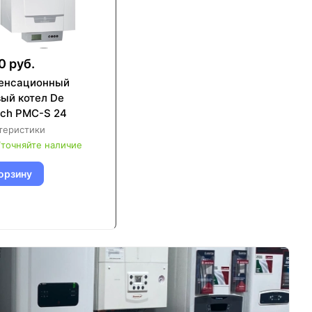
0 руб.
енсационный
вый котел De
ich PMC-S 24
теристики
точняйте наличие
орзину