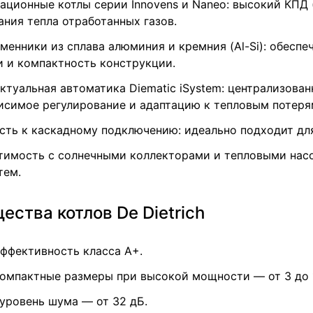
ационные котлы серии Innovens и Naneo: высокий КПД (
ания тепла отработанных газов.
менники из сплава алюминия и кремния (Al-Si): обесп
и и компактность конструкции.
ктуальная автоматика Diematic iSystem: централизован
исимое регулирование и адаптацию к тепловым потеря
сть к каскадному подключению: идеально подходит для
имость с солнечными коллекторами и тепловыми насо
тем.
ства котлов De Dietrich
ффективность класса A+.
омпактные размеры при высокой мощности — от 3 до 1
уровень шума — от 32 дБ.