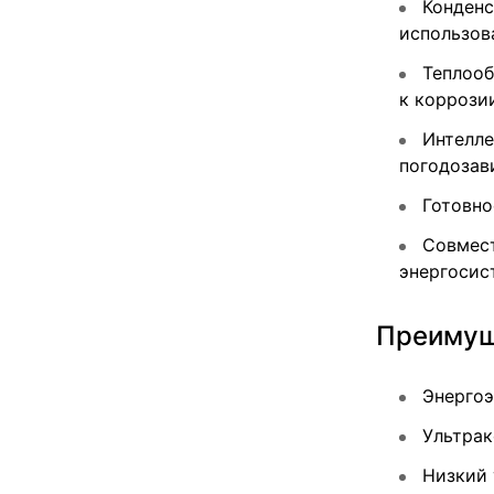
Конденс
использов
Теплооб
к коррози
Интелле
погодозав
Готовно
Совмест
энергосис
Преимуще
Энергоэ
Ультрак
Низкий 