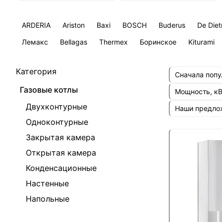
ARDERIA
Ariston
Baxi
BOSCH
Buderus
De Diet
Лемакс
Bellagas
Thermex
Боринское
Kiturami
Категория
Сначала поп
Газовые котлы
Мощность, к
Двухконтурные
Наши предл
Одноконтурные
Закрытая камера
Открытая камера
Конденсационные
Настенные
Напольные