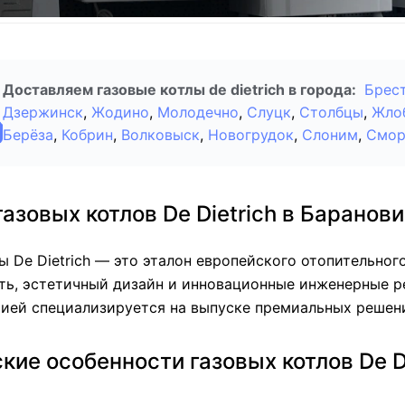
Доставляем газовые котлы de dietrich в города:
Брес
Дзержинск
,
Жодино
,
Молодечно
,
Слуцк
,
Столбцы
,
Жло
Берёза
,
Кобрин
,
Волковыск
,
Новогрудок
,
Слоним
,
Смор
газовых котлов De Dietrich в Баранов
ы De Dietrich — это эталон европейского отопительно
ть, эстетичный дизайн и инновационные инженерные ре
рией специализируется на выпуске премиальных решени
кие особенности газовых котлов De Di