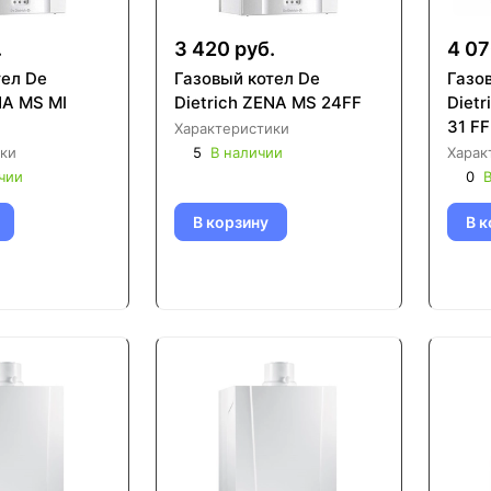
.
3 420 руб.
4 07
тел De
Газовый котел De
Газо
NA MS MI
Dietrich ZENA MS 24FF
Dietr
31 FF
Характеристики
ки
5
В наличии
Харак
чии
0
В
В корзину
В к