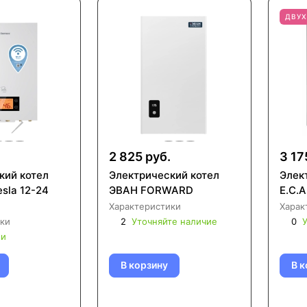
ДВУ
.
2 825 руб.
3 17
кий котел
Электрический котел
Элек
sla 12-24
ЭВАН FORWARD
E.C.A
Характеристики
Харак
ки
2
Уточняйте наличие
0
У
ии
В корзину
В к