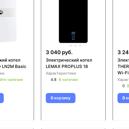
3 040 руб.
3 24
кий котел
Электрический котел
Элек
O LN2M Basic
LEMAX PROPLUS 18
THER
Wi-Fi
ки
Характеристики
йте наличие
4.8
В наличии
Харак
0
В
В корзину
В к