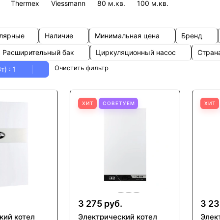
Thermex
Viessmann
80 м.кв.
100 м.кв.
улярные
Наличие
Минимальная цена
Бренд
Расширительный бак
Циркуляционный насос
Стран
Очистить фильтр
Вт)
: 1
ХИТ
СОВЕТУЕМ
ХИТ
3 275 руб.
3 23
кий котел
Электрический котел
Элек