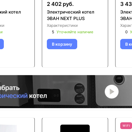
2 402 руб.
3 43
кий котел
Электрический котел
Элек
ЭВАН NEXT PLUS
ЭВАН
ки
Характеристики
Харак
ии
5
Уточняйте наличие
0
У
В корзину
В к
WIFI