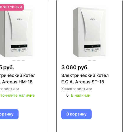
ХКОНТУРНЫЙ
5 руб.
3 060 руб.
трический котел
Электрический котел
. Arceus HM-18
E.C.A. Arceus ST-18
теристики
Характеристики
точняйте наличие
0
В наличии
орзину
В корзину