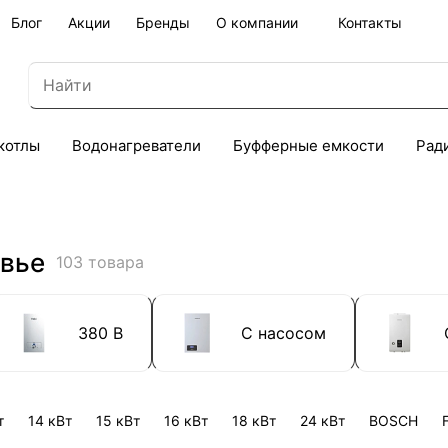
Блог
Акции
Бренды
О компании
Контакты
котлы
Водонагреватели
Буфферные емкости
Рад
Ивье
103 товара
380 В
С насосом
т
14 кВт
15 кВт
16 кВт
18 кВт
24 кВт
BOSCH
F