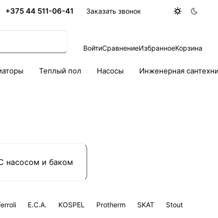
+375 44 511-06-41
Заказать звонок
Войти
Сравнение
Избранное
Корзина
иаторы
Теплый пол
Насосы
Инженерная сантехн
С насосом и баком
erroli
E.C.A.
KOSPEL
Protherm
SKAT
Stout