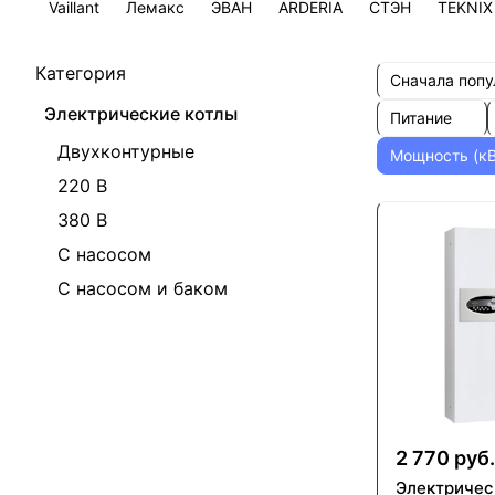
Vaillant
Лемакс
ЭВАН
ARDERIA
СТЭН
TEKNIX
Категория
Сначала поп
Электрические котлы
Питание
Двухконтурные
Мощность (к
220 В
380 В
С насосом
С насосом и баком
2 770 руб.
Электричес