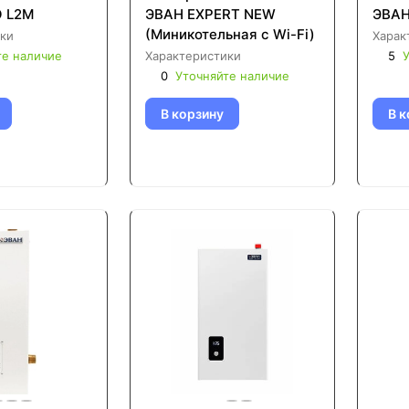
O L2M
ЭВАН EXPERT NEW
ЭВАН
(Миникотельная с Wi-Fi)
ки
Харак
те наличие
Характеристики
5
У
0
Уточняйте наличие
В корзину
В к