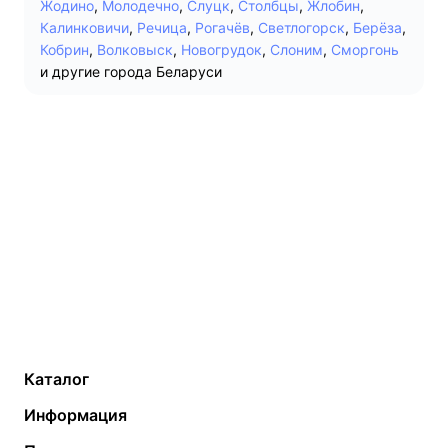
Жодино
,
Молодечно
,
Слуцк
,
Столбцы
,
Жлобин
,
Калинковичи
,
Речица
,
Рогачёв
,
Светлогорск
,
Берёза
,
Кобрин
,
Волковыск
,
Новогрудок
,
Слоним
,
Сморгонь
и другие города Беларуси
Каталог
Газовые котлы
Водонагреватели
Информация
Твердотопливные котлы
Теплый пол
О компании