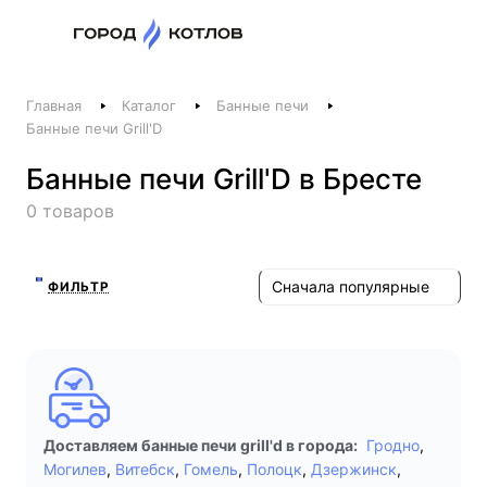
Назад
Главная
Каталог
Банные печи
Телефоны
Банные печи Grill'D
+375 44 511-06-41
Банные печи Grill'D в Бресте
+375 29 237-06-41
0 товаров
Котлы и отопление
+375 44 521-06-41
Печи, камины, бани
Сначала популярные
ФИЛЬТР
Заказать звонок
Доставляем банные печи grill'd в города:
Гродно
,
Могилев
,
Витебск
,
Гомель
,
Полоцк
,
Дзержинск
,