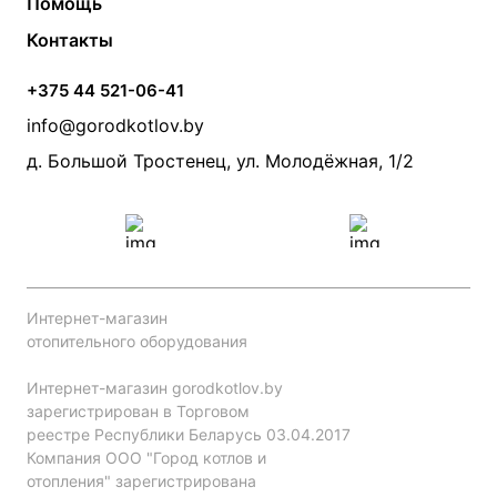
Помощь
Электрические котлы
Радиаторы
Контакты
Условия оплаты
Контакты
Банные печи
Насосы
Статьи
Условия доставки
Камины и печи
Дымоходы
Акции
+375 44 521-06-41
Монтаж систем отопления
Производители
info@gorodkotlov.by
Прайс по монтажу систем отопления
Проект систем отопления
д. Большой Тростенец, ул. Молодёжная, 1/2
Интернет-магазин
отопительного оборудования
Интернет-магазин gorodkotlov.by
зарегистрирован в Торговом
реестре Республики Беларусь 03.04.2017
Компания ООО "Город котлов и
отопления" зарегистрирована