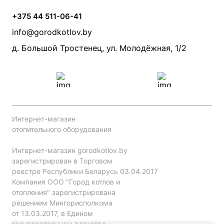
Условия доставки
Камины и печи
Дымоходы
Акции
+375 44 511-06-41
Монтаж систем отопления
Производители
info@gorodkotlov.by
Прайс по монтажу систем отопления
Проект систем отопления
д. Большой Тростенец, ул. Молодёжная, 1/2
Интернет-магазин
отопительного оборудования
Интернет-магазин gorodkotlov.by
зарегистрирован в Торговом
реестре Республики Беларусь 03.04.2017
Компания ООО "Город котлов и
отопления" зарегистрирована
решением Мингорисполкома
от 13.03.2017, в Едином
государственном регистре