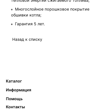
тепловой энергии сжигаемого топлива;
Многослойное порошковое покрытие
обшивки котла;
Гарантия 5 лет.
Назад к списку
Каталог
Газовые котлы
Водонагреватели
Информация
Твердотопливные котлы
Теплый пол
О компании
Помощь
Электрические котлы
Радиаторы
Контакты
Условия оплаты
Контакты
Банные печи
Насосы
Статьи